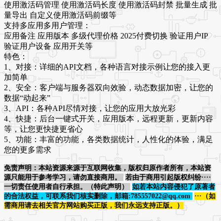
使用激活码管理 使用激活码长度 使用激活码封禁 批量生成 批
量导出 自定义使用激活码前缀等
支持多应用多用户管理：
应用备注 应用版本 多级代理价格 2025付费切换 验证用户IP
验证用户设备 应用开关等
特色：
1、对接：详细的API文档，各种语言对接示例让您的接入更
加简单
2、安全：客户端与服务器双向效验，动态数据加密，让您的
数据“动起来”
3、API：各种API尽情对接，让您的应用大放光彩
4、快捷：后台一键式开关，应用版本，远程更新，更新内容
等，让您更快捷更省心
5、功能：丰富的功能，各类数据统计，人性化的体验，满足
您的更多需求
免责声明：本站资源来源于互联网收集，版权归原作者所有，本站资
源只能用于参考学习，请勿直接商用。
若由于商用引起版权纠纷····
一切责任使用者自行承担。（特此声明）
如若本站内容侵犯了原著者
的合法权益，可联系我们核实删除，邮箱:785557022@qq.com
···（如
需商用请去相关官方网站购买正版，我们永远支持正版。）