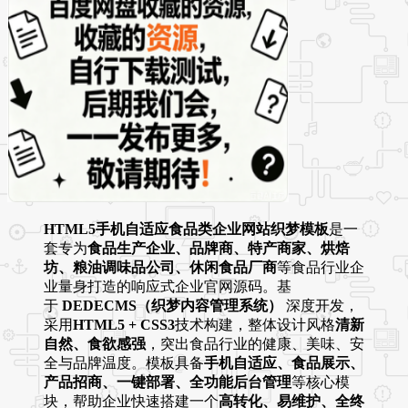
HTML5手机自适应食品类企业网站织梦模板
是一
套专为
食品生产企业、品牌商、特产商家、烘焙
坊、粮油调味品公司、休闲食品厂商
等食品行业企
业量身打造的响应式企业官网源码。基
于
DEDECMS（织梦内容管理系统）
深度开发，
采用
HTML5 + CSS3
技术构建，整体设计风格
清新
自然、食欲感强
，突出食品行业的健康、美味、安
全与品牌温度。模板具备
手机自适应、食品展示、
产品招商、一键部署、全功能后台管理
等核心模
块，帮助企业快速搭建一个
高转化、易维护、全终