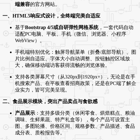
端兼容
的官方网站。
一、HTML5响应式设计，全终端完美自适应
基于
Bootstrap 4/5或自研弹性网格系统
，一套代码自动
适配PC电脑、平板、手机（微信、浏览器、小程序
WebView）。
手机端特别优化：触屏导航菜单（折叠/底部导航）、图
片比例自适应、字体大小自动调整、按钮触控区域放
大，确保移动端访客获得流畅的浏览体验。
支持各类屏幕尺寸（从320px到1920px+），无论是在手
机搜索产品、在平板查看招商政策，还是在PC端了解企
业实力，皆可完美呈现。
二、食品展示模块，突出产品卖点与食欲感
产品展示
：支持多级分类（休闲零食、烘焙糕点、粮油
调味、生鲜果蔬、特产礼盒等），每个产品可设置主
图、多图轮播、价格区间、规格参数、产品描述、食品
成分表、质检报告等。