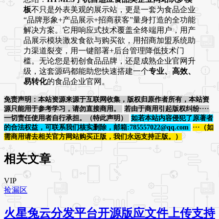
板
不只是外表美观的展示站，更是一套为食品企业
“品牌形象+产品展示+招商获客”量身打造的全功能
解决方案。它用响应式技术覆盖全终端用户，用产
品展示模块激发食欲与购买欲，用招商加盟系统助
力渠道裂变，用一键部署+后台管理降低技术门
槛。无论您是初创食品品牌，还是成熟企业官网升
级，这套源码都能助您快速搭建一个
专业、高效、
易转化
的食品企业官网。
免责声明：本站资源来源于互联网收集，版权归原作者所有，本站资
源只能用于参考学习，请勿直接商用。
若由于商用引起版权纠纷····
一切责任使用者自行承担。（特此声明）
如若本站内容侵犯了原著者
的合法权益，可联系我们核实删除，邮箱:785557022@qq.com
···（如
需商用请去相关官方网站购买正版，我们永远支持正版。）
相关文章
VIP
捡漏区
火星兔云分发平台开源版应文件上传支持