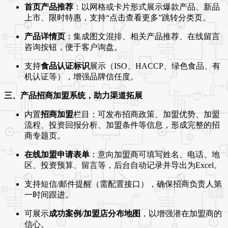
首页产品推荐
：以网格或卡片形式展示爆款产品、新品
上市、限时特惠，支持“点击查看更多”跳转分类页。
产品详情页
：集成图文混排、相关产品推荐、在线留言
咨询按钮，便于客户询盘。
支持
食品认证标识
展示（ISO、HACCP、绿色食品、有
机认证等），增强品牌信任度。
三、产品招商加盟系统，助力渠道拓展
内置
招商加盟
栏目：可发布招商政策、加盟优势、加盟
流程、投资回报分析、加盟条件等信息，形成完整的招
商专题页。
在线加盟申请表单
：意向加盟商可填写姓名、电话、地
区、投资预算、留言等，后台自动记录并导出为Excel。
支持短信/邮件提醒（需配置接口），确保招商负责人第
一时间跟进。
可展示
成功案例/加盟店分布地图
，以增强潜在加盟商的
信心。