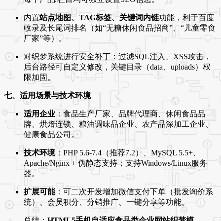
内置
站点地图、TAG标签、关键词内链
功能，利于百度
收录及长尾词排名（如“无糖休闲食品招商”、“儿童零食
厂家”等）。
对织梦系统进行安全补丁：过滤SQL注入、XSS攻击，
后台路径可自定义修改，关键目录（data、uploads）权
限加固。
七、适用场景与技术环境
适用企业
：食品生产厂家、品牌代理商、休闲食品品
牌、烘焙连锁、粮油调味品企业、农产品深加工企业、
健康食品公司。
技术环境
：PHP 5.6-7.4（推荐7.2）、MySQL 5.5+、
Apache/Nginx + 伪静态支持；支持Windows/Linux服务
器。
扩展可能
：可二次开发增加微信支付下单（批发询价系
统）、会员积分、分销推广、一键分享等功能。
总结：
HTML5手机自适应食品类企业网站织梦模