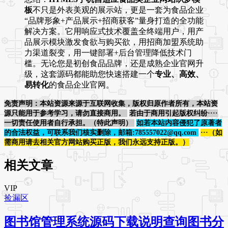
板
不只是外表美观的展示站，更是一套为食品企业
“品牌形象+产品展示+招商获客”量身打造的全功能
解决方案。它用响应式技术覆盖全终端用户，用产
品展示模块激发食欲与购买欲，用招商加盟系统助
力渠道裂变，用一键部署+后台管理降低技术门
槛。无论您是初创食品品牌，还是成熟企业官网升
级，这套源码都能助您快速搭建一个
专业、高效、
易转化
的食品企业官网。
免责声明：本站资源来源于互联网收集，版权归原作者所有，本站资
源只能用于参考学习，请勿直接商用。
若由于商用引起版权纠纷····
一切责任使用者自行承担。（特此声明）
如若本站内容侵犯了原著者
的合法权益，可联系我们核实删除，邮箱:785557022@qq.com
···（如
需商用请去相关官方网站购买正版，我们永远支持正版。）
相关文章
VIP
捡漏区
图书馆管理系统源码下载说明查询图书分