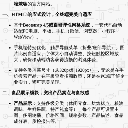
端兼容
的官方网站。
一、HTML5响应式设计，全终端完美自适应
基于
Bootstrap 4/5或自研弹性网格系统
，一套代码自动
适配PC电脑、平板、手机（微信、浏览器、小程序
WebView）。
手机端特别优化：触屏导航菜单（折叠/底部导航）、图
片比例自适应、字体大小自动调整、按钮触控区域放
大，确保移动端访客获得流畅的浏览体验。
支持各类屏幕尺寸（从320px到1920px+），无论是在手
机搜索产品、在平板查看招商政策，还是在PC端了解企
业实力，皆可完美呈现。
二、食品展示模块，突出产品卖点与食欲感
产品展示
：支持多级分类（休闲零食、烘焙糕点、粮油
调味、生鲜果蔬、特产礼盒等），每个产品可设置主
图、多图轮播、价格区间、规格参数、产品描述、食品
成分表、质检报告等。