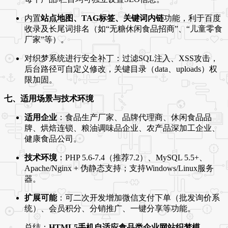
内置
站点地图、TAG标签、关键词内链
功能，利于百度
收录及长尾词排名（如“无糖休闲食品招商”、“儿童零食
厂家”等）。
对织梦系统进行安全补丁：过滤SQL注入、XSS攻击，
后台路径可自定义修改，关键目录（data、uploads）权
限加固。
七、适用场景与技术环境
适用企业
：食品生产厂家、品牌代理商、休闲食品品
牌、烘焙连锁、粮油调味品企业、农产品深加工企业、
健康食品公司。
技术环境
：PHP 5.6-7.4（推荐7.2）、MySQL 5.5+、
Apache/Nginx + 伪静态支持；支持Windows/Linux服务
器。
扩展可能
：可二次开发增加微信支付下单（批发询价系
统）、会员积分、分销推广、一键分享等功能。
总结：
HTML5手机自适应食品类企业网站织梦模