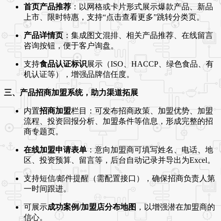
首页产品推荐
：以网格或卡片形式展示爆款产品、新品
上市、限时特惠，支持“点击查看更多”跳转分类页。
产品详情页
：集成图文混排、相关产品推荐、在线留言
咨询按钮，便于客户询盘。
支持
食品认证标识
展示（ISO、HACCP、绿色食品、有
机认证等），增强品牌信任度。
三、产品招商加盟系统，助力渠道拓展
内置
招商加盟
栏目：可发布招商政策、加盟优势、加盟
流程、投资回报分析、加盟条件等信息，形成完整的招
商专题页。
在线加盟申请表单
：意向加盟商可填写姓名、电话、地
区、投资预算、留言等，后台自动记录并导出为Excel。
支持短信/邮件提醒（需配置接口），确保招商负责人第
一时间跟进。
可展示
成功案例/加盟店分布地图
，以增强潜在加盟商的
信心。