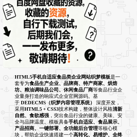
HTML5手机自适应食品类企业网站织梦模板
是一
套专为
食品生产企业、品牌商、特产商家、烘焙
坊、粮油调味品公司、休闲食品厂商
等食品行业企
业量身打造的响应式企业官网源码。基
于
DEDECMS（织梦内容管理系统）
深度开发，
采用
HTML5 + CSS3
技术构建，整体设计风格
清新
自然、食欲感强
，突出食品行业的健康、美味、安
全与品牌温度。模板具备
手机自适应、食品展示、
产品招商、一键部署、全功能后台管理
等核心模
块，帮助企业快速搭建一个
高转化、易维护、全终