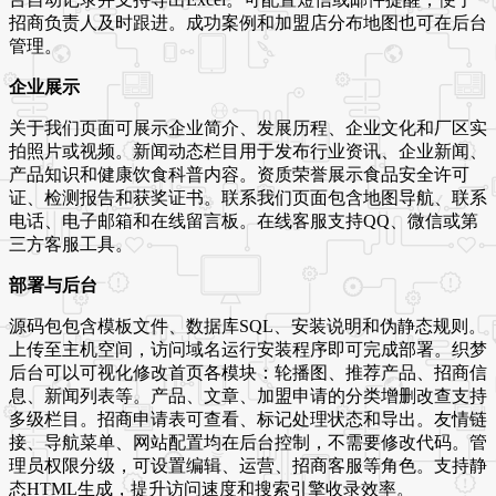
招商负责人及时跟进。成功案例和加盟店分布地图也可在后台
管理。
企业展示
关于我们页面可展示企业简介、发展历程、企业文化和厂区实
拍照片或视频。新闻动态栏目用于发布行业资讯、企业新闻、
产品知识和健康饮食科普内容。资质荣誉展示食品安全许可
证、检测报告和获奖证书。联系我们页面包含地图导航、联系
电话、电子邮箱和在线留言板。在线客服支持QQ、微信或第
三方客服工具。
部署与后台
源码包包含模板文件、数据库SQL、安装说明和伪静态规则。
上传至主机空间，访问域名运行安装程序即可完成部署。织梦
后台可以可视化修改首页各模块：轮播图、推荐产品、招商信
息、新闻列表等。产品、文章、加盟申请的分类增删改查支持
多级栏目。招商申请表可查看、标记处理状态和导出。友情链
接、导航菜单、网站配置均在后台控制，不需要修改代码。管
理员权限分级，可设置编辑、运营、招商客服等角色。支持静
态HTML生成，提升访问速度和搜索引擎收录效率。