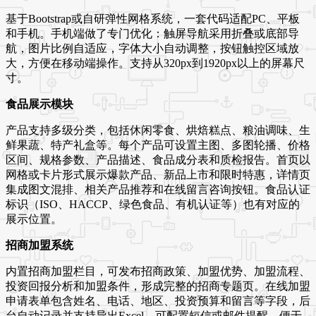
基于Bootstrap或自研弹性网格系统，一套代码适配PC、平板
和手机。手机端做了专门优化：触屏导航采用折叠或底部导
航，图片比例自适应，字体大小自动调整，按钮触控区域放
大，方便在移动端操作。支持从320px到1920px以上的屏幕尺
寸。
食品展示模块
产品支持多级分类，包括休闲零食、烘焙糕点、粮油调味、生
鲜果蔬、特产礼盒等。每个产品可设置主图、多图轮播、价格
区间、规格参数、产品描述、食品成分表和质检报告。首页以
网格或卡片形式展示爆款产品、新品上市和限时特惠，详情页
集成图文混排、相关产品推荐和在线留言咨询按钮。食品认证
标识（ISO、HACCP、绿色食品、有机认证等）也有对应的
展示位置。
招商加盟系统
内置招商加盟栏目，可发布招商政策、加盟优势、加盟流程、
投资回报分析和加盟条件，形成完整的招商专题页。在线加盟
申请表单包含姓名、电话、地区、投资预算和留言等字段，后
台自动记录并支持导出Excel。可配置短信或邮件提醒，便于