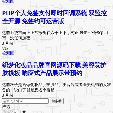
捡漏区
PHP个人免签支付即时回调系统 双监控
全开源 免签约可运营版
这套系统市面上正常报价在六千上下，纯正 PHP + MySQL 手
写，没任何加密...
3 月前
VIP
捡漏区
织梦化妆品品牌官网源码下载 美容院护
肤模板 响应式产品展示带预约
这套板子是给做化妆品、护肤品、美容院或者医美机构的人准
备的，说白了就是想搭个看起...
3 月前
搜索看
严选
1
元