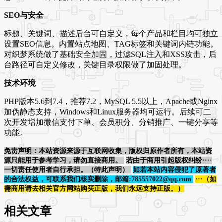
SEO与安全
标题、关键词、描述后台可自定义，每个产品和栏目均可独立
设置SEO信息。内置站点地图、TAG标签和关键词内链功能。
对织梦系统做了基础安全加固，过滤SQL注入和XSS攻击，后
台路径可自定义修改，关键目录权限做了加固处理。
技术环境
PHP版本5.6到7.4，推荐7.2，MySQL 5.5以上，Apache或Nginx
加伪静态支持，Windows和Linux服务器均可运行。后续可二
次开发增加微信支付下单、会员积分、分销推广、一键分享等
功能。
免责声明：本站资源来源于互联网收集，版权归原作者所有，本站资
源只能用于参考学习，请勿直接商用。
若由于商用引起版权纠纷····
一切责任使用者自行承担。（特此声明）
如若本站内容侵犯了原著者
的合法权益，可联系我们核实删除，邮箱:785557022@qq.com
···（如
需商用请去相关官方网站购买正版，我们永远支持正版。）
相关文章