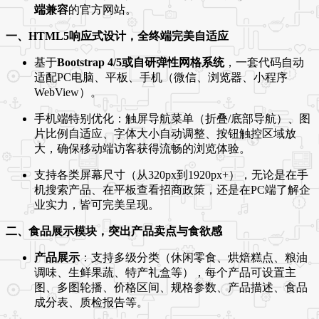
端兼容
的官方网站。
一、HTML5响应式设计，全终端完美自适应
基于
Bootstrap 4/5或自研弹性网格系统
，一套代码自动
适配PC电脑、平板、手机（微信、浏览器、小程序
WebView）。
手机端特别优化：触屏导航菜单（折叠/底部导航）、图
片比例自适应、字体大小自动调整、按钮触控区域放
大，确保移动端访客获得流畅的浏览体验。
支持各类屏幕尺寸（从320px到1920px+），无论是在手
机搜索产品、在平板查看招商政策，还是在PC端了解企
业实力，皆可完美呈现。
二、食品展示模块，突出产品卖点与食欲感
产品展示
：支持多级分类（休闲零食、烘焙糕点、粮油
调味、生鲜果蔬、特产礼盒等），每个产品可设置主
图、多图轮播、价格区间、规格参数、产品描述、食品
成分表、质检报告等。