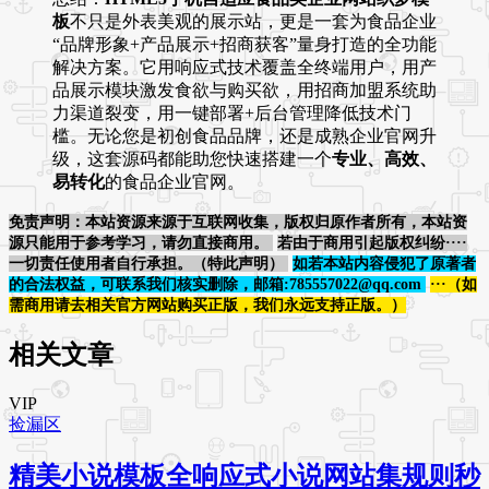
板
不只是外表美观的展示站，更是一套为食品企业
“品牌形象+产品展示+招商获客”量身打造的全功能
解决方案。它用响应式技术覆盖全终端用户，用产
品展示模块激发食欲与购买欲，用招商加盟系统助
力渠道裂变，用一键部署+后台管理降低技术门
槛。无论您是初创食品品牌，还是成熟企业官网升
级，这套源码都能助您快速搭建一个
专业、高效、
易转化
的食品企业官网。
免责声明：本站资源来源于互联网收集，版权归原作者所有，本站资
源只能用于参考学习，请勿直接商用。
若由于商用引起版权纠纷····
一切责任使用者自行承担。（特此声明）
如若本站内容侵犯了原著者
的合法权益，可联系我们核实删除，邮箱:785557022@qq.com
···（如
需商用请去相关官方网站购买正版，我们永远支持正版。）
相关文章
VIP
捡漏区
精美小说模板全响应式小说网站集规则秒