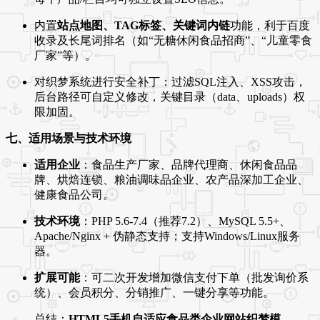
内置
站点地图、TAG标签、关键词内链
功能，利于百度
收录及长尾词排名（如“无糖休闲食品招商”、“儿童零食
厂家”等）。
对织梦系统进行安全补丁：过滤SQL注入、XSS攻击，
后台路径可自定义修改，关键目录（data、uploads）权
限加固。
七、适用场景与技术环境
适用企业
：食品生产厂家、品牌代理商、休闲食品品
牌、烘焙连锁、粮油调味品企业、农产品深加工企业、
健康食品公司。
技术环境
：PHP 5.6-7.4（推荐7.2）、MySQL 5.5+、
Apache/Nginx + 伪静态支持；支持Windows/Linux服务
器。
扩展可能
：可二次开发增加微信支付下单（批发询价系
统）、会员积分、分销推广、一键分享等功能。
总结：
HTML5手机自适应食品类企业网站织梦模