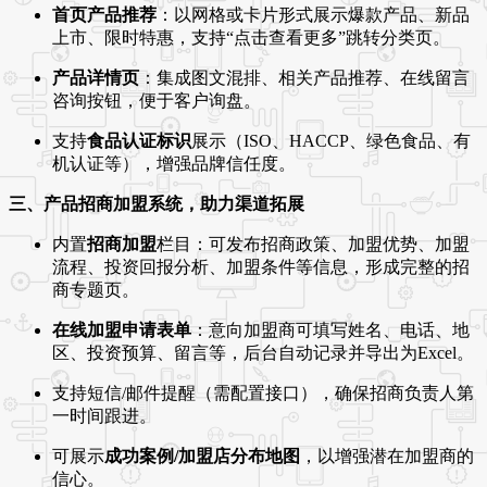
首页产品推荐
：以网格或卡片形式展示爆款产品、新品
上市、限时特惠，支持“点击查看更多”跳转分类页。
产品详情页
：集成图文混排、相关产品推荐、在线留言
咨询按钮，便于客户询盘。
支持
食品认证标识
展示（ISO、HACCP、绿色食品、有
机认证等），增强品牌信任度。
三、产品招商加盟系统，助力渠道拓展
内置
招商加盟
栏目：可发布招商政策、加盟优势、加盟
流程、投资回报分析、加盟条件等信息，形成完整的招
商专题页。
在线加盟申请表单
：意向加盟商可填写姓名、电话、地
区、投资预算、留言等，后台自动记录并导出为Excel。
支持短信/邮件提醒（需配置接口），确保招商负责人第
一时间跟进。
可展示
成功案例/加盟店分布地图
，以增强潜在加盟商的
信心。