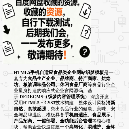
HTML5手机自适应食品类企业网站织梦模板
是一
套专为
食品生产企业、品牌商、特产商家、烘焙
坊、粮油调味品公司、休闲食品厂商
等食品行业企
业量身打造的响应式企业官网源码。基
于
DEDECMS（织梦内容管理系统）
深度开发，
采用
HTML5 + CSS3
技术构建，整体设计风格
清新
自然、食欲感强
，突出食品行业的健康、美味、安
全与品牌温度。模板具备
手机自适应、食品展示、
产品招商、一键部署、全功能后台管理
等核心模
块，帮助企业快速搭建一个
高转化、易维护、全终