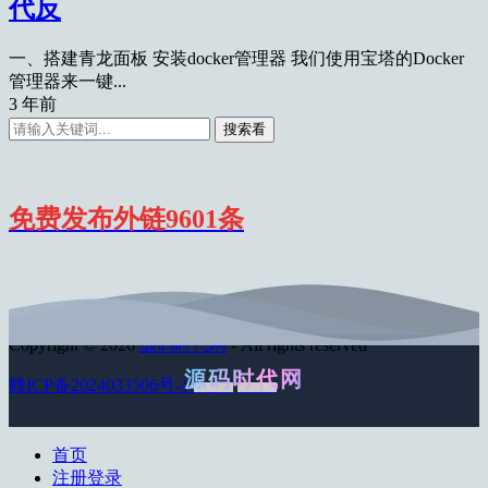
代反
一、搭建青龙面板 安装docker管理器 我们使用宝塔的Docker
管理器来一键...
3 年前
搜索看
免费发布外链9601条
Copyright © 2026
源码时代网
- All rights reserved
源码时代网
赣ICP备2024033506号-1
百度地图
谷歌地图
首页
注册登录