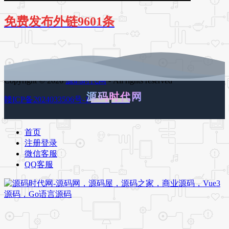
免费发布外链9601条
Copyright © 2026
源码时代网
- All rights reserved
源码时代网
赣ICP备2024033506号-1
百度地图
谷歌地图
首页
注册登录
微信客服
QQ客服