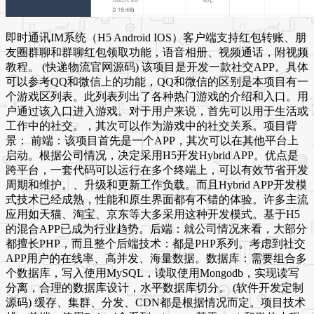
即时通讯IM系统（H5 Android IOS）客户端支持红包转账、朋
友圈群聊和群聊红包领取功能，语音相册、视频通话，附视频
教程。 (快递物流官网源码) 该项目是开发一款社交APP。具体
可以参考QQ和微信上的功能，QQ和微信的区别是本项目有一
个游戏区列表。此列表列出了各种热门游戏的介绍和入口。用
户通过该入口进入游戏。对于用户来说，首先可以用于生活或
工作中的社交。，其次可以作为游戏中的社交关系。项目背
景： 前端：该项目首先是一个APP，其次可以在其他平台上
启动。根据公司情况，决定采用H5开发Hybrid APP。优点是
跨平台，一套代码可以运行在多个终端上，可以有效节省开发
周期和维护。、升级和更新工作负载。而且Hybrid APP开发模
式技术已经成熟，性能和原生界面都有不错的体验。许多主流
应用如天猫、淘宝、京东等大多采用这种开发模式。基于H5
的混合APP已成为行业趋势。后端：就公司情况来看，大部分
都擅长PHP，而且整个后端技术：都是PHP系列。考虑到社交
APP用户的在线率、高并发、海量数据。数据库：需要组合多
个数据库，写入使用MySQL，读取使用Mongodb，实现读写
分离，合理的数据库设计，水平数据库切分。 (软件开发定制
源码) 缓存、集群、分发、CDN都是根据情况而定。项目技术