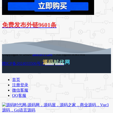
免费发布外链9601条
Copyright © 2026
源码时代网
- All rights reserved
源码时代网
赣ICP备2024033506号-1
百度地图
谷歌地图
首页
注册登录
微信客服
QQ客服