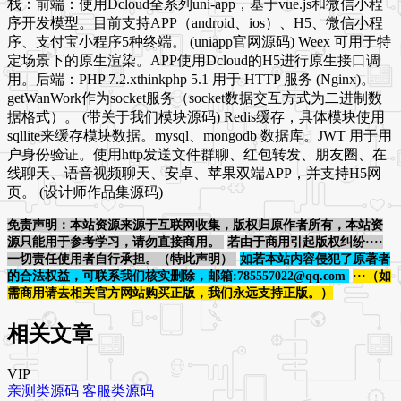
栈：前端：使用Dcloud全系列uni-app，基于vue.js和微信小程
序开发模型。目前支持APP（android、ios）、H5、微信小程
序、支付宝小程序5种终端。 (uniapp官网源码) Weex 可用于特
定场景下的原生渲染。APP使用Dcloud的H5进行原生接口调
用。后端：PHP 7.2.xthinkphp 5.1 用于 HTTP 服务 (Nginx)。
getWanWork作为socket服务（socket数据交互方式为二进制数
据格式）。 (带关于我们模块源码) Redis缓存，具体模块使用
sqllite来缓存模块数据。mysql、mongodb 数据库。JWT 用于用
户身份验证。使用http发送文件群聊、红包转发、朋友圈、在
线聊天、语音视频聊天、安卓、苹果双端APP，并支持H5网
页。 (设计师作品集源码)
免责声明：本站资源来源于互联网收集，版权归原作者所有，本站资
源只能用于参考学习，请勿直接商用。
若由于商用引起版权纠纷····
一切责任使用者自行承担。（特此声明）
如若本站内容侵犯了原著者
的合法权益，可联系我们核实删除，邮箱:785557022@qq.com
···（如
需商用请去相关官方网站购买正版，我们永远支持正版。）
相关文章
VIP
亲测类源码
客服类源码