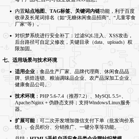
内置
站点地图、TAG标签、关键词内链
功能，利于百度
收录及长尾词排名（如“无糖休闲食品招商”、“儿童零食
厂家”等）。
对织梦系统进行安全补丁：过滤SQL注入、XSS攻击，
后台路径可自定义修改，关键目录（data、uploads）权
限加固。
七、适用场景与技术环境
适用企业
：食品生产厂家、品牌代理商、休闲食品品
牌、烘焙连锁、粮油调味品企业、农产品深加工企业、
健康食品公司。
技术环境
：PHP 5.6-7.4（推荐7.2）、MySQL 5.5+、
Apache/Nginx + 伪静态支持；支持Windows/Linux服务
器。
扩展可能
：可二次开发增加微信支付下单（批发询价系
统）、会员积分、分销推广、一键分享等功能。
总结：
HTML5手机自适应食品类企业网站织梦模