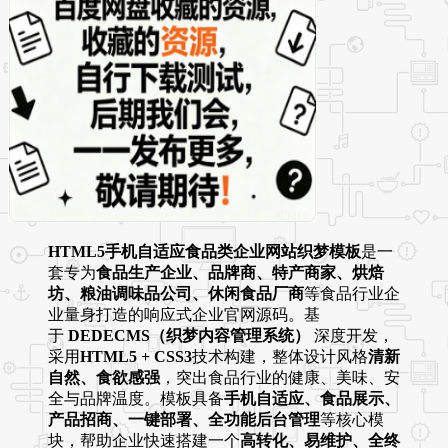
HTML5手机自适应食品类企业网站织梦模板
是一
套专为
食品生产企业、品牌商、特产商家、烘焙
坊、粮油调味品公司、休闲食品厂商
等食品行业企
业量身打造的响应式企业官网源码。基
于
DEDECMS（织梦内容管理系统）
深度开发，
采用
HTML5 + CSS3
技术构建，整体设计风格
清新
自然、食欲感强
，突出食品行业的健康、美味、安
全与品牌温度。模板具备
手机自适应、食品展示、
产品招商、一键部署、全功能后台管理
等核心模
块，帮助企业快速搭建一个
高转化、易维护、全终