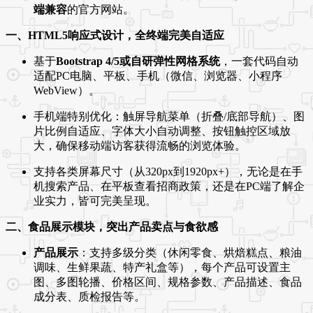
端兼容
的官方网站。
一、HTML5响应式设计，全终端完美自适应
基于
Bootstrap 4/5或自研弹性网格系统
，一套代码自动
适配PC电脑、平板、手机（微信、浏览器、小程序
WebView）。
手机端特别优化：触屏导航菜单（折叠/底部导航）、图
片比例自适应、字体大小自动调整、按钮触控区域放
大，确保移动端访客获得流畅的浏览体验。
支持各类屏幕尺寸（从320px到1920px+），无论是在手
机搜索产品、在平板查看招商政策，还是在PC端了解企
业实力，皆可完美呈现。
二、食品展示模块，突出产品卖点与食欲感
产品展示
：支持多级分类（休闲零食、烘焙糕点、粮油
调味、生鲜果蔬、特产礼盒等），每个产品可设置主
图、多图轮播、价格区间、规格参数、产品描述、食品
成分表、质检报告等。