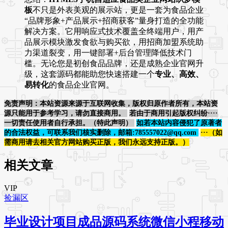
板
不只是外表美观的展示站，更是一套为食品企业
“品牌形象+产品展示+招商获客”量身打造的全功能
解决方案。它用响应式技术覆盖全终端用户，用产
品展示模块激发食欲与购买欲，用招商加盟系统助
力渠道裂变，用一键部署+后台管理降低技术门
槛。无论您是初创食品品牌，还是成熟企业官网升
级，这套源码都能助您快速搭建一个
专业、高效、
易转化
的食品企业官网。
免责声明：本站资源来源于互联网收集，版权归原作者所有，本站资
源只能用于参考学习，请勿直接商用。
若由于商用引起版权纠纷····
一切责任使用者自行承担。（特此声明）
如若本站内容侵犯了原著者
的合法权益，可联系我们核实删除，邮箱:785557022@qq.com
···（如
需商用请去相关官方网站购买正版，我们永远支持正版。）
相关文章
VIP
捡漏区
毕业设计项目成品源码系统微信小程移动