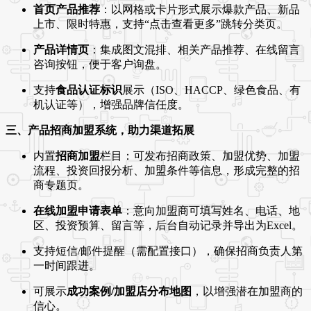
首页产品推荐
：以网格或卡片形式展示爆款产品、新品
上市、限时特惠，支持“点击查看更多”跳转分类页。
产品详情页
：集成图文混排、相关产品推荐、在线留言
咨询按钮，便于客户询盘。
支持
食品认证标识
展示（ISO、HACCP、绿色食品、有
机认证等），增强品牌信任度。
三、产品招商加盟系统，助力渠道拓展
内置
招商加盟
栏目：可发布招商政策、加盟优势、加盟
流程、投资回报分析、加盟条件等信息，形成完整的招
商专题页。
在线加盟申请表单
：意向加盟商可填写姓名、电话、地
区、投资预算、留言等，后台自动记录并导出为Excel。
支持短信/邮件提醒（需配置接口），确保招商负责人第
一时间跟进。
可展示
成功案例/加盟店分布地图
，以增强潜在加盟商的
信心。