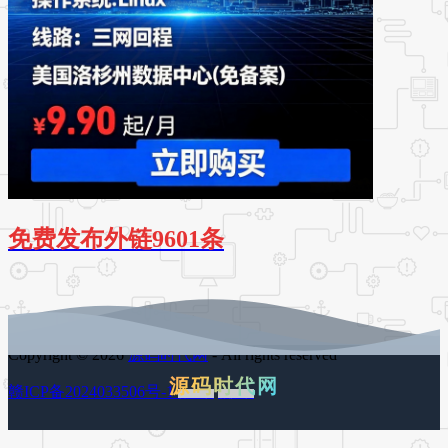
免费发布外链9601条
Copyright © 2026
源码时代网
- All rights reserved
源码时代网
赣ICP备2024033506号-1
百度地图
谷歌地图