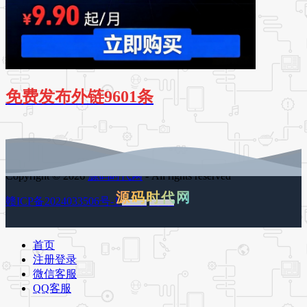
免费发布外链9601条
Copyright © 2026
源码时代网
- All rights reserved
源码时代网
赣ICP备2024033506号-1
百度地图
谷歌地图
首页
注册登录
微信客服
QQ客服