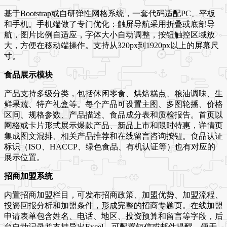
基于Bootstrap或自研弹性网格系统，一套代码适配PC、平板
和手机。手机端做了专门优化：触屏导航采用折叠或底部导
航，图片比例自适应，字体大小自动调整，按钮触控区域放
大，方便在移动端操作。支持从320px到1920px以上的屏幕尺
寸。
食品展示模块
产品支持多级分类，包括休闲零食、烘焙糕点、粮油调味、生
鲜果蔬、特产礼盒等。每个产品可设置主图、多图轮播、价格
区间、规格参数、产品描述、食品成分表和质检报告。首页以
网格或卡片形式展示爆款产品、新品上市和限时特惠，详情页
集成图文混排、相关产品推荐和在线留言咨询按钮。食品认证
标识（ISO、HACCP、绿色食品、有机认证等）也有对应的
展示位置。
招商加盟系统
内置招商加盟栏目，可发布招商政策、加盟优势、加盟流程、
投资回报分析和加盟条件，形成完整的招商专题页。在线加盟
申请表单包含姓名、电话、地区、投资预算和留言等字段，后
台自动记录并支持导出Excel。可配置短信或邮件提醒，便于