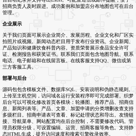
招商负责人及时跟进。成功案例和加盟店分布地图也可在后台
管理。
企业展示
关于我们页面可展示企业简介、发展历程、企业文化和厂区实
拍照片或视频。新闻动态栏目用于发布行业资讯、企业新闻、
产品知识和健康饮食科普内容。资质荣誉展示食品安全许可
证、检测报告和获奖证书。联系我们页面包含地图导航、联系
电话、电子邮箱和在线留言板。在线客服支持QQ、微信或第
三方客服工具。
部署与后台
源码包包含模板文件、数据库SQL、安装说明和伪静态规则。
上传至主机空间，访问域名运行安装程序即可完成部署。织梦
后台可以可视化修改首页各模块：轮播图、推荐产品、招商信
息、新闻列表等。产品、文章、加盟申请的分类增删改查支持
多级栏目。招商申请表可查看、标记处理状态和导出。友情链
接、导航菜单、网站配置均在后台控制，不需要修改代码。管
理员权限分级，可设置编辑、运营、招商客服等角色。支持静
态HTML生成，提升访问速度和搜索引擎收录效率。