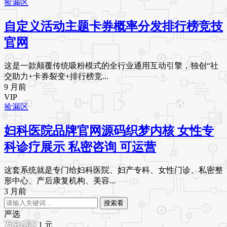
捡漏区
自定义活动主题卡券概率分发排行榜竞技
官网
这是一款颠覆传统吸粉模式的全行业通用互动引擎，独创“社
交助力+卡券裂变+排行榜竞...
9 月前
VIP
捡漏区
妇科医院品牌官网源码织梦内核 女性专
科诊疗展示 私密咨询 可运营
这套系统就是专门给妇科医院、妇产专科、女性门诊、私密整
形中心、产后康复机构、美容...
3 月前
搜索看
严选
1
元