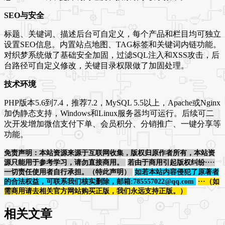
SEO与安全
标题、关键词、描述后台可自定义，每个产品和栏目均可独立
设置SEO信息。内置站点地图、TAG标签和关键词内链功能。
对织梦系统做了基础安全加固，过滤SQL注入和XSS攻击，后
台路径可自定义修改，关键目录权限做了加固处理。
技术环境
PHP版本5.6到7.4，推荐7.2，MySQL 5.5以上，Apache或Nginx
加伪静态支持，Windows和Linux服务器均可运行。后续可二
次开发增加微信支付下单、会员积分、分销推广、一键分享等
功能。
免责声明：本站资源来源于互联网收集，版权归原作者所有，本站资
源只能用于参考学习，请勿直接商用。
若由于商用引起版权纠纷····
一切责任使用者自行承担。（特此声明）
如若本站内容侵犯了原著者
的合法权益，可联系我们核实删除，邮箱:785557022@qq.com
···（如
需商用请去相关官方网站购买正版，我们永远支持正版。）
相关文章