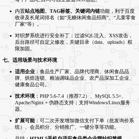
内置
站点地图、TAG标签、关键词内链
功能，利于百度
收录及长尾词排名（如“无糖休闲食品招商”、“儿童零食
厂家”等）。
对织梦系统进行安全补丁：过滤SQL注入、XSS攻击，
后台路径可自定义修改，关键目录（data、uploads）权
限加固。
七、适用场景与技术环境
适用企业
：食品生产厂家、品牌代理商、休闲食品品
牌、烘焙连锁、粮油调味品企业、农产品深加工企业、
健康食品公司。
技术环境
：PHP 5.6-7.4（推荐7.2）、MySQL 5.5+、
Apache/Nginx + 伪静态支持；支持Windows/Linux服务
器。
扩展可能
：可二次开发增加微信支付下单（批发询价系
统）、会员积分、分销推广、一键分享等功能。
总结：
HTML5手机自适应食品类企业网站织梦模