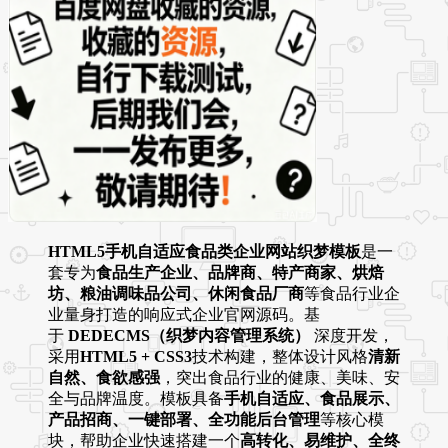
HTML5手机自适应食品类企业网站织梦模板
是一
套专为
食品生产企业、品牌商、特产商家、烘焙
坊、粮油调味品公司、休闲食品厂商
等食品行业企
业量身打造的响应式企业官网源码。基
于
DEDECMS（织梦内容管理系统）
深度开发，
采用
HTML5 + CSS3
技术构建，整体设计风格
清新
自然、食欲感强
，突出食品行业的健康、美味、安
全与品牌温度。模板具备
手机自适应、食品展示、
产品招商、一键部署、全功能后台管理
等核心模
块，帮助企业快速搭建一个
高转化、易维护、全终