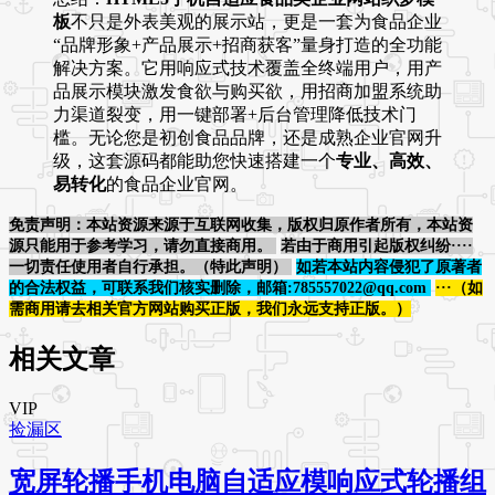
板
不只是外表美观的展示站，更是一套为食品企业
“品牌形象+产品展示+招商获客”量身打造的全功能
解决方案。它用响应式技术覆盖全终端用户，用产
品展示模块激发食欲与购买欲，用招商加盟系统助
力渠道裂变，用一键部署+后台管理降低技术门
槛。无论您是初创食品品牌，还是成熟企业官网升
级，这套源码都能助您快速搭建一个
专业、高效、
易转化
的食品企业官网。
免责声明：本站资源来源于互联网收集，版权归原作者所有，本站资
源只能用于参考学习，请勿直接商用。
若由于商用引起版权纠纷····
一切责任使用者自行承担。（特此声明）
如若本站内容侵犯了原著者
的合法权益，可联系我们核实删除，邮箱:785557022@qq.com
···（如
需商用请去相关官方网站购买正版，我们永远支持正版。）
相关文章
VIP
捡漏区
宽屏轮播手机电脑自适应模响应式轮播组