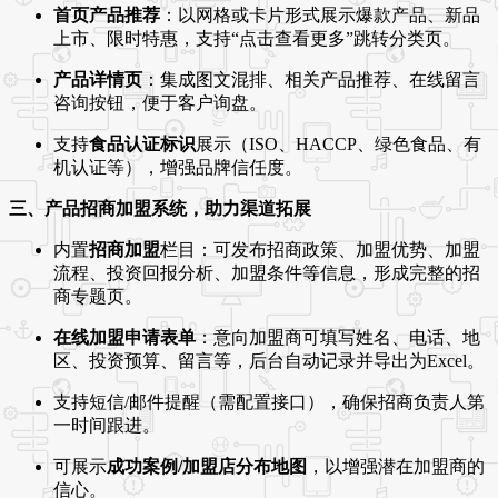
首页产品推荐
：以网格或卡片形式展示爆款产品、新品
上市、限时特惠，支持“点击查看更多”跳转分类页。
产品详情页
：集成图文混排、相关产品推荐、在线留言
咨询按钮，便于客户询盘。
支持
食品认证标识
展示（ISO、HACCP、绿色食品、有
机认证等），增强品牌信任度。
三、产品招商加盟系统，助力渠道拓展
内置
招商加盟
栏目：可发布招商政策、加盟优势、加盟
流程、投资回报分析、加盟条件等信息，形成完整的招
商专题页。
在线加盟申请表单
：意向加盟商可填写姓名、电话、地
区、投资预算、留言等，后台自动记录并导出为Excel。
支持短信/邮件提醒（需配置接口），确保招商负责人第
一时间跟进。
可展示
成功案例/加盟店分布地图
，以增强潜在加盟商的
信心。