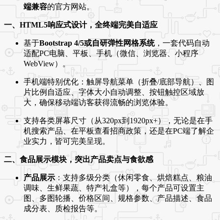
端兼容
的官方网站。
一、HTML5响应式设计，全终端完美自适应
基于
Bootstrap 4/5或自研弹性网格系统
，一套代码自动
适配PC电脑、平板、手机（微信、浏览器、小程序
WebView）。
手机端特别优化：触屏导航菜单（折叠/底部导航）、图
片比例自适应、字体大小自动调整、按钮触控区域放
大，确保移动端访客获得流畅的浏览体验。
支持各类屏幕尺寸（从320px到1920px+），无论是在手
机搜索产品、在平板查看招商政策，还是在PC端了解企
业实力，皆可完美呈现。
二、食品展示模块，突出产品卖点与食欲感
产品展示
：支持多级分类（休闲零食、烘焙糕点、粮油
调味、生鲜果蔬、特产礼盒等），每个产品可设置主
图、多图轮播、价格区间、规格参数、产品描述、食品
成分表、质检报告等。