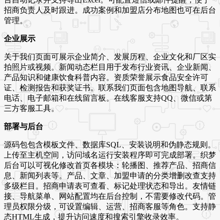
招商负责人及时跟进。成功案例和加盟店分布地图也可在后台
管理。
企业展示
关于我们页面可展示企业简介、发展历程、企业文化和厂区实
拍照片或视频。新闻动态栏目用于发布行业资讯、企业新闻、
产品知识和健康饮食科普内容。资质荣誉展示食品安全许可
证、检测报告和获奖证书。联系我们页面包含地图导航、联系
电话、电子邮箱和在线留言板。在线客服支持QQ、微信或第
三方客服工具。
部署与后台
源码包包含模板文件、数据库SQL、安装说明和伪静态规则。
上传至主机空间，访问域名运行安装程序即可完成部署。织梦
后台可以可视化修改首页各模块：轮播图、推荐产品、招商信
息、新闻列表等。产品、文章、加盟申请的分类增删改查支持
多级栏目。招商申请表可查看、标记处理状态和导出。友情链
接、导航菜单、网站配置均在后台控制，不需要修改代码。管
理员权限分级，可设置编辑、运营、招商客服等角色。支持静
态HTML生成，提升访问速度和搜索引擎收录效率。