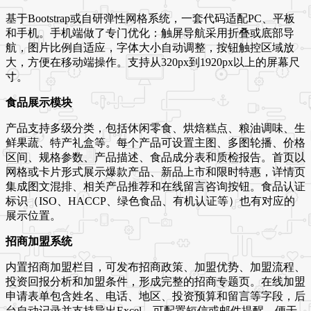
基于Bootstrap或自研弹性网格系统，一套代码适配PC、平板
和手机。手机端做了专门优化：触屏导航采用折叠或底部导
航，图片比例自适应，字体大小自动调整，按钮触控区域放
大，方便在移动端操作。支持从320px到1920px以上的屏幕尺
寸。
食品展示模块
产品支持多级分类，包括休闲零食、烘焙糕点、粮油调味、生
鲜果蔬、特产礼盒等。每个产品可设置主图、多图轮播、价格
区间、规格参数、产品描述、食品成分表和质检报告。首页以
网格或卡片形式展示爆款产品、新品上市和限时特惠，详情页
集成图文混排、相关产品推荐和在线留言咨询按钮。食品认证
标识（ISO、HACCP、绿色食品、有机认证等）也有对应的
展示位置。
招商加盟系统
内置招商加盟栏目，可发布招商政策、加盟优势、加盟流程、
投资回报分析和加盟条件，形成完整的招商专题页。在线加盟
申请表单包含姓名、电话、地区、投资预算和留言等字段，后
台自动记录并支持导出Excel。可配置短信或邮件提醒，便于