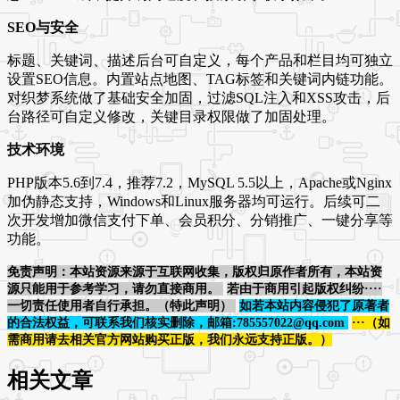
SEO与安全
标题、关键词、描述后台可自定义，每个产品和栏目均可独立
设置SEO信息。内置站点地图、TAG标签和关键词内链功能。
对织梦系统做了基础安全加固，过滤SQL注入和XSS攻击，后
台路径可自定义修改，关键目录权限做了加固处理。
技术环境
PHP版本5.6到7.4，推荐7.2，MySQL 5.5以上，Apache或Nginx
加伪静态支持，Windows和Linux服务器均可运行。后续可二
次开发增加微信支付下单、会员积分、分销推广、一键分享等
功能。
免责声明：本站资源来源于互联网收集，版权归原作者所有，本站资
源只能用于参考学习，请勿直接商用。
若由于商用引起版权纠纷····
一切责任使用者自行承担。（特此声明）
如若本站内容侵犯了原著者
的合法权益，可联系我们核实删除，邮箱:785557022@qq.com
···（如
需商用请去相关官方网站购买正版，我们永远支持正版。）
相关文章