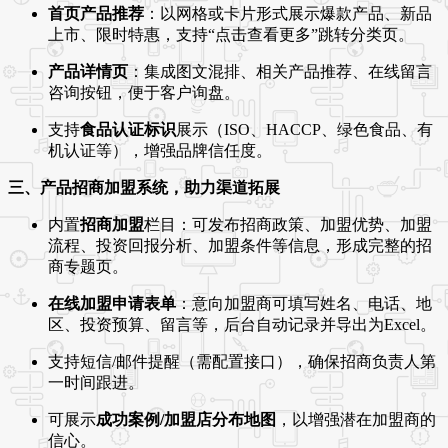
首页产品推荐
：以网格或卡片形式展示爆款产品、新品
上市、限时特惠，支持“点击查看更多”跳转分类页。
产品详情页
：集成图文混排、相关产品推荐、在线留言
咨询按钮，便于客户询盘。
支持
食品认证标识
展示（ISO、HACCP、绿色食品、有
机认证等），增强品牌信任度。
三、产品招商加盟系统，助力渠道拓展
内置
招商加盟
栏目：可发布招商政策、加盟优势、加盟
流程、投资回报分析、加盟条件等信息，形成完整的招
商专题页。
在线加盟申请表单
：意向加盟商可填写姓名、电话、地
区、投资预算、留言等，后台自动记录并导出为Excel。
支持短信/邮件提醒（需配置接口），确保招商负责人第
一时间跟进。
可展示
成功案例/加盟店分布地图
，以增强潜在加盟商的
信心。