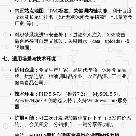
内置
站点地图、TAG标签、关键词内链
功能，利于百度
收录及长尾词排名（如“无糖休闲食品招商”、“儿童零食
厂家”等）。
对织梦系统进行安全补丁：过滤SQL注入、XSS攻击，
后台路径可自定义修改，关键目录（data、uploads）权
限加固。
七、适用场景与技术环境
适用企业
：食品生产厂家、品牌代理商、休闲食品品
牌、烘焙连锁、粮油调味品企业、农产品深加工企业、
健康食品公司。
技术环境
：PHP 5.6-7.4（推荐7.2）、MySQL 5.5+、
Apache/Nginx + 伪静态支持；支持Windows/Linux服务
器。
扩展可能
：可二次开发增加微信支付下单（批发询价系
统）、会员积分、分销推广、一键分享等功能。
总结：
HTML5手机自适应食品类企业网站织梦模