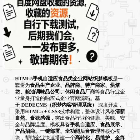
HTML5手机自适应食品类企业网站织梦模板
是一
套专为
食品生产企业、品牌商、特产商家、烘焙
坊、粮油调味品公司、休闲食品厂商
等食品行业企
业量身打造的响应式企业官网源码。基
于
DEDECMS（织梦内容管理系统）
深度开发，
采用
HTML5 + CSS3
技术构建，整体设计风格
清新
自然、食欲感强
，突出食品行业的健康、美味、安
全与品牌温度。模板具备
手机自适应、食品展示、
产品招商、一键部署、全功能后台管理
等核心模
块，帮助企业快速搭建一个
高转化、易维护、全终