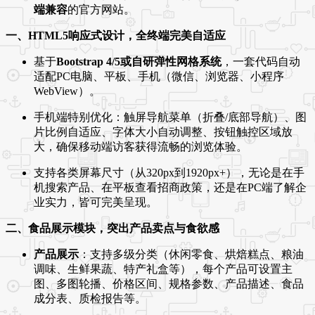
端兼容
的官方网站。
一、HTML5响应式设计，全终端完美自适应
基于
Bootstrap 4/5或自研弹性网格系统
，一套代码自动
适配PC电脑、平板、手机（微信、浏览器、小程序
WebView）。
手机端特别优化：触屏导航菜单（折叠/底部导航）、图
片比例自适应、字体大小自动调整、按钮触控区域放
大，确保移动端访客获得流畅的浏览体验。
支持各类屏幕尺寸（从320px到1920px+），无论是在手
机搜索产品、在平板查看招商政策，还是在PC端了解企
业实力，皆可完美呈现。
二、食品展示模块，突出产品卖点与食欲感
产品展示
：支持多级分类（休闲零食、烘焙糕点、粮油
调味、生鲜果蔬、特产礼盒等），每个产品可设置主
图、多图轮播、价格区间、规格参数、产品描述、食品
成分表、质检报告等。