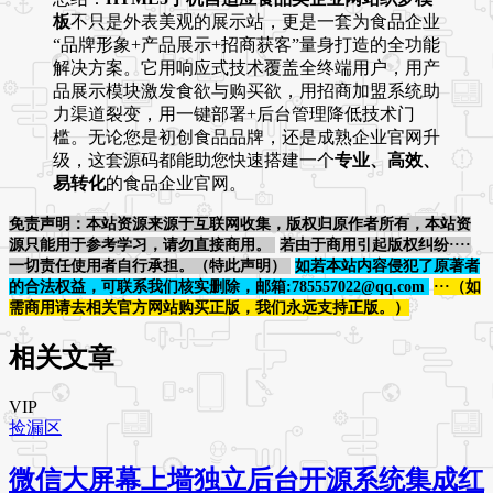
板
不只是外表美观的展示站，更是一套为食品企业
“品牌形象+产品展示+招商获客”量身打造的全功能
解决方案。它用响应式技术覆盖全终端用户，用产
品展示模块激发食欲与购买欲，用招商加盟系统助
力渠道裂变，用一键部署+后台管理降低技术门
槛。无论您是初创食品品牌，还是成熟企业官网升
级，这套源码都能助您快速搭建一个
专业、高效、
易转化
的食品企业官网。
免责声明：本站资源来源于互联网收集，版权归原作者所有，本站资
源只能用于参考学习，请勿直接商用。
若由于商用引起版权纠纷····
一切责任使用者自行承担。（特此声明）
如若本站内容侵犯了原著者
的合法权益，可联系我们核实删除，邮箱:785557022@qq.com
···（如
需商用请去相关官方网站购买正版，我们永远支持正版。）
相关文章
VIP
捡漏区
微信大屏幕上墙独立后台开源系统集成红