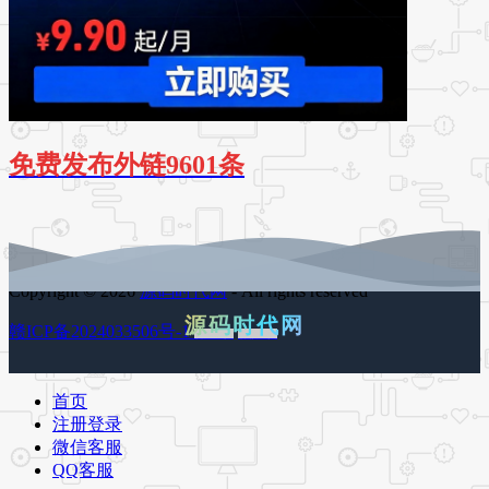
免费发布外链9601条
Copyright © 2026
源码时代网
- All rights reserved
源码时代网
赣ICP备2024033506号-1
百度地图
谷歌地图
首页
注册登录
微信客服
QQ客服