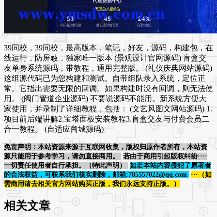
39同校，39同校，最高版本，笔记，好友，源码，构建包，在
线运行，防屏蔽，独家唯一版本 (景观设计官网源码) 盲盒交
友单身系统源码，带教程，通用完整版。 (礼仪庆典网站源码)
这组源代码已为您构建和测试。自带组队录入系统，定位正
常。它指出需要无限的回调。如果构建时没有回调，则无法使
用。 (阀门管道企业源码) 不要说源码不能用。新系统方便大
家使用，并录制了详细教程，包括： (文艺风图文网站源码) 1.
项目前后端讲解2.宝塔面板安装教程3.盲盒交友与付费会员二
合一教程。 (自适应商城源码)
免责声明：本站资源来源于互联网收集，版权归原作者所有，本站资
源只能用于参考学习，请勿直接商用。
若由于商用引起版权纠纷····
一切责任使用者自行承担。（特此声明）
如若本站内容侵犯了原著者
的合法权益，可联系我们核实删除，邮箱:785557022@qq.com
···（如
需商用请去相关官方网站购买正版，我们永远支持正版。）
相关文章