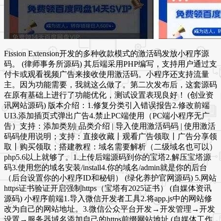
Fission Extension开发的多种收款模式的激活码发放小程序源
码。 (律师事务所源码) 其后端采用PHP编写，支持用户通过支
付卡或观看视频广告来接收使用激活码。小程序还支持流量
主。因为功能需要，我就这么做了。第二次发布后，这套源码
在原有基础上进行了功能优化，测试设置表现良好！ (创业资
讯网站源码) 版本介绍：1.修复分类引入错误报告2.修改前端
UI3.添加插页式弹出广告4.禁止PC端使用（PC端小程序无广
告）支持：添加类别| 品类介绍 | 导入使用激活码码 | 使用激活
码码使用说明；支持：直接收藏丨观看广告领取丨广告分享领
取丨购买领取；搭建教程：域名需要解析（二级域名也可以）
php5.6以上就够了。1.上传后端源码到你的宝塔2.解压宝塔源
码3.使用您的域名安装/install4.你的域名/admin就是你的后台
（后台设置你的小程序ID和秘钥） (绿化养护官网源码) 5.网站
https证书验证开启强制https（宝塔有2025证书） (自媒体资讯
源码) 小程序前端1.导入微信开发者工具2.将app.js中的网站修
改为自己的网站地址。3.微信公众平台开发→开发管理→开发
设置→服务器域名添加自己的https前缀网站地址 (自媒体工作