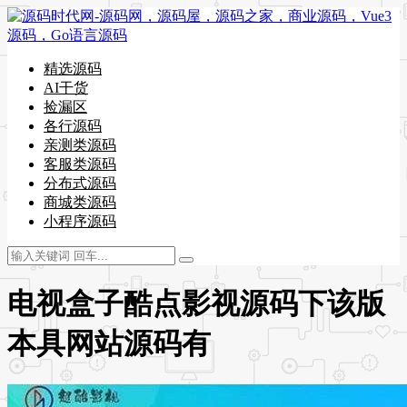
精选源码
AI干货
捡漏区
各行源码
亲测类源码
客服类源码
分布式源码
商城类源码
小程序源码
电视盒子酷点影视源码下该版
本具网站源码有