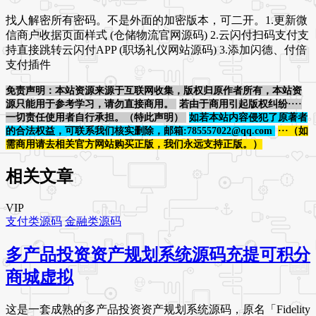
找人解密所有密码。不是外面的加密版本，可二开。1.更新微
信商户收据页面样式 (仓储物流官网源码) 2.云闪付扫码支付支
持直接跳转云闪付APP (职场礼仪网站源码) 3.添加闪德、付倍
支付插件
免责声明：本站资源来源于互联网收集，版权归原作者所有，本站资
源只能用于参考学习，请勿直接商用。
若由于商用引起版权纠纷····
一切责任使用者自行承担。（特此声明）
如若本站内容侵犯了原著者
的合法权益，可联系我们核实删除，邮箱:785557022@qq.com
···（如
需商用请去相关官方网站购买正版，我们永远支持正版。）
相关文章
VIP
支付类源码
金融类源码
多产品投资资产规划系统源码充提可积分
商城虚拟
这是一套成熟的多产品投资资产规划系统源码，原名「Fidelity