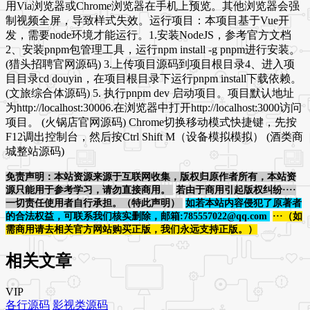
用Via浏览器或Chrome浏览器在手机上预览。其他浏览器会强
制视频全屏，导致样式失效。运行项目：本项目基于Vue开
发，需要node环境才能运行。1.安装NodeJS，参考官方文档
2、安装pnpm包管理工具，运行npm install -g pnpm进行安装。
(猎头招聘官网源码) 3.上传项目源码到项目根目录4、进入项
目目录cd douyin，在项目根目录下运行pnpm install下载依赖。
(文旅综合体源码) 5. 执行pnpm dev 启动项目。项目默认地址
为http://localhost:30006.在浏览器中打开http://localhost:3000访问
项目。 (火锅店官网源码) Chrome切换移动模式快捷键，先按
F12调出控制台，然后按Ctrl Shift M（设备模拟模拟） (酒类商
城整站源码)
免责声明：本站资源来源于互联网收集，版权归原作者所有，本站资
源只能用于参考学习，请勿直接商用。
若由于商用引起版权纠纷····
一切责任使用者自行承担。（特此声明）
如若本站内容侵犯了原著者
的合法权益，可联系我们核实删除，邮箱:785557022@qq.com
···（如
需商用请去相关官方网站购买正版，我们永远支持正版。）
相关文章
VIP
各行源码
影视类源码