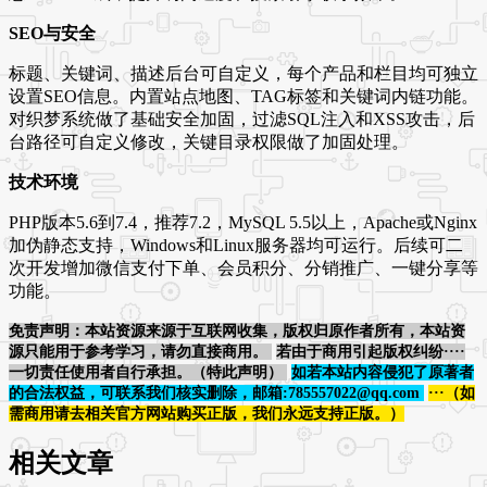
SEO与安全
标题、关键词、描述后台可自定义，每个产品和栏目均可独立
设置SEO信息。内置站点地图、TAG标签和关键词内链功能。
对织梦系统做了基础安全加固，过滤SQL注入和XSS攻击，后
台路径可自定义修改，关键目录权限做了加固处理。
技术环境
PHP版本5.6到7.4，推荐7.2，MySQL 5.5以上，Apache或Nginx
加伪静态支持，Windows和Linux服务器均可运行。后续可二
次开发增加微信支付下单、会员积分、分销推广、一键分享等
功能。
免责声明：本站资源来源于互联网收集，版权归原作者所有，本站资
源只能用于参考学习，请勿直接商用。
若由于商用引起版权纠纷····
一切责任使用者自行承担。（特此声明）
如若本站内容侵犯了原著者
的合法权益，可联系我们核实删除，邮箱:785557022@qq.com
···（如
需商用请去相关官方网站购买正版，我们永远支持正版。）
相关文章