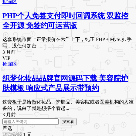
捡漏区
PHP个人免签支付即时回调系统 双监控
全开源 免签约可运营版
这套系统市面上正常报价在六千上下，纯正 PHP + MySQL 手
写，没任何加密...
3 月前
VIP
捡漏区
织梦化妆品品牌官网源码下载 美容院护
肤模板 响应式产品展示带预约
这套板子是给做化妆品、护肤品、美容院或者医美机构的人准
备的，说白了就是想搭个看起...
3 月前
搜索看
严选
1
元