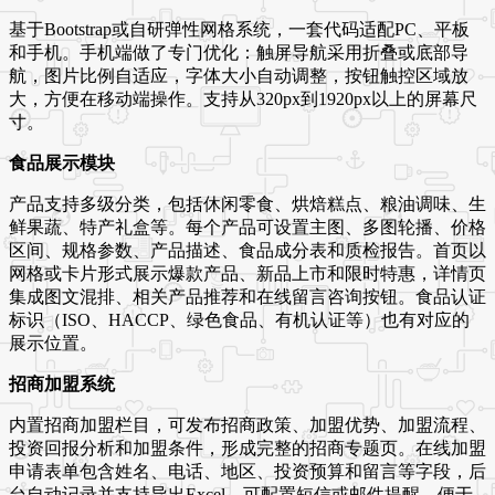
基于Bootstrap或自研弹性网格系统，一套代码适配PC、平板
和手机。手机端做了专门优化：触屏导航采用折叠或底部导
航，图片比例自适应，字体大小自动调整，按钮触控区域放
大，方便在移动端操作。支持从320px到1920px以上的屏幕尺
寸。
食品展示模块
产品支持多级分类，包括休闲零食、烘焙糕点、粮油调味、生
鲜果蔬、特产礼盒等。每个产品可设置主图、多图轮播、价格
区间、规格参数、产品描述、食品成分表和质检报告。首页以
网格或卡片形式展示爆款产品、新品上市和限时特惠，详情页
集成图文混排、相关产品推荐和在线留言咨询按钮。食品认证
标识（ISO、HACCP、绿色食品、有机认证等）也有对应的
展示位置。
招商加盟系统
内置招商加盟栏目，可发布招商政策、加盟优势、加盟流程、
投资回报分析和加盟条件，形成完整的招商专题页。在线加盟
申请表单包含姓名、电话、地区、投资预算和留言等字段，后
台自动记录并支持导出Excel。可配置短信或邮件提醒，便于