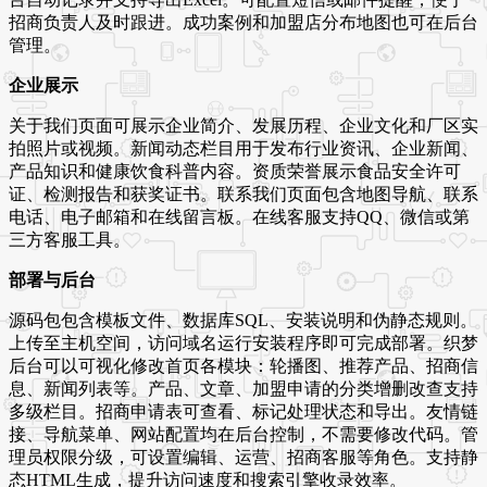
招商负责人及时跟进。成功案例和加盟店分布地图也可在后台
管理。
企业展示
关于我们页面可展示企业简介、发展历程、企业文化和厂区实
拍照片或视频。新闻动态栏目用于发布行业资讯、企业新闻、
产品知识和健康饮食科普内容。资质荣誉展示食品安全许可
证、检测报告和获奖证书。联系我们页面包含地图导航、联系
电话、电子邮箱和在线留言板。在线客服支持QQ、微信或第
三方客服工具。
部署与后台
源码包包含模板文件、数据库SQL、安装说明和伪静态规则。
上传至主机空间，访问域名运行安装程序即可完成部署。织梦
后台可以可视化修改首页各模块：轮播图、推荐产品、招商信
息、新闻列表等。产品、文章、加盟申请的分类增删改查支持
多级栏目。招商申请表可查看、标记处理状态和导出。友情链
接、导航菜单、网站配置均在后台控制，不需要修改代码。管
理员权限分级，可设置编辑、运营、招商客服等角色。支持静
态HTML生成，提升访问速度和搜索引擎收录效率。