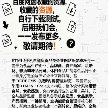
HTML5手机自适应食品类企业网站织梦模板
是一
套专为
食品生产企业、品牌商、特产商家、烘焙
坊、粮油调味品公司、休闲食品厂商
等食品行业企
业量身打造的响应式企业官网源码。基
于
DEDECMS（织梦内容管理系统）
深度开发，
采用
HTML5 + CSS3
技术构建，整体设计风格
清新
自然、食欲感强
，突出食品行业的健康、美味、安
全与品牌温度。模板具备
手机自适应、食品展示、
产品招商、一键部署、全功能后台管理
等核心模
块，帮助企业快速搭建一个
高转化、易维护、全终