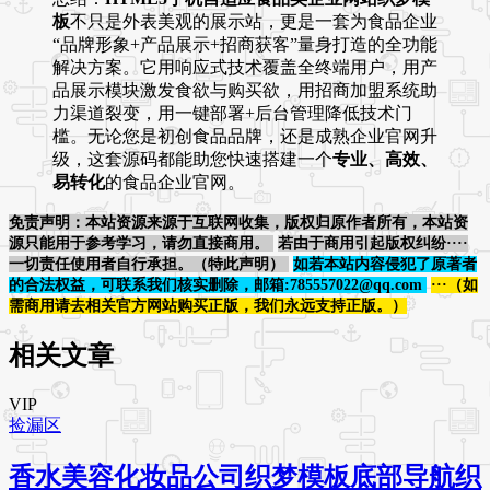
板
不只是外表美观的展示站，更是一套为食品企业
“品牌形象+产品展示+招商获客”量身打造的全功能
解决方案。它用响应式技术覆盖全终端用户，用产
品展示模块激发食欲与购买欲，用招商加盟系统助
力渠道裂变，用一键部署+后台管理降低技术门
槛。无论您是初创食品品牌，还是成熟企业官网升
级，这套源码都能助您快速搭建一个
专业、高效、
易转化
的食品企业官网。
免责声明：本站资源来源于互联网收集，版权归原作者所有，本站资
源只能用于参考学习，请勿直接商用。
若由于商用引起版权纠纷····
一切责任使用者自行承担。（特此声明）
如若本站内容侵犯了原著者
的合法权益，可联系我们核实删除，邮箱:785557022@qq.com
···（如
需商用请去相关官方网站购买正版，我们永远支持正版。）
相关文章
VIP
捡漏区
香水美容化妆品公司织梦模板底部导航织