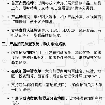
首页产品推荐
：以网格或卡片形式展示爆款产品、新品
上市、限时特惠，支持“点击查看更多”跳转分类页。
产品详情页
：集成图文混排、相关产品推荐、在线留言
咨询按钮，便于客户询盘。
支持
食品认证标识
展示（ISO、HACCP、绿色食品、有
机认证等），增强品牌信任度。
三、产品招商加盟系统，助力渠道拓展
内置
招商加盟
栏目：可发布招商政策、加盟优势、加盟
流程、投资回报分析、加盟条件等信息，形成完整的招
商专题页。
在线加盟申请表单
：意向加盟商可填写姓名、电话、地
区、投资预算、留言等，后台自动记录并导出为Excel。
支持短信/邮件提醒（需配置接口），确保招商负责人第
一时间跟进。
可展示
成功案例/加盟店分布地图
，以增强潜在加盟商的
信心。