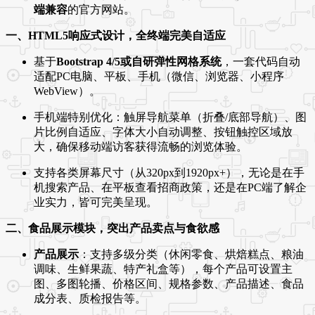
端兼容
的官方网站。
一、HTML5响应式设计，全终端完美自适应
基于
Bootstrap 4/5或自研弹性网格系统
，一套代码自动
适配PC电脑、平板、手机（微信、浏览器、小程序
WebView）。
手机端特别优化：触屏导航菜单（折叠/底部导航）、图
片比例自适应、字体大小自动调整、按钮触控区域放
大，确保移动端访客获得流畅的浏览体验。
支持各类屏幕尺寸（从320px到1920px+），无论是在手
机搜索产品、在平板查看招商政策，还是在PC端了解企
业实力，皆可完美呈现。
二、食品展示模块，突出产品卖点与食欲感
产品展示
：支持多级分类（休闲零食、烘焙糕点、粮油
调味、生鲜果蔬、特产礼盒等），每个产品可设置主
图、多图轮播、价格区间、规格参数、产品描述、食品
成分表、质检报告等。