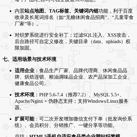
内置
站点地图、TAG标签、关键词内链
功能，利于百度
收录及长尾词排名（如“无糖休闲食品招商”、“儿童零食
厂家”等）。
对织梦系统进行安全补丁：过滤SQL注入、XSS攻击，
后台路径可自定义修改，关键目录（data、uploads）权
限加固。
七、适用场景与技术环境
适用企业
：食品生产厂家、品牌代理商、休闲食品品
牌、烘焙连锁、粮油调味品企业、农产品深加工企业、
健康食品公司。
技术环境
：PHP 5.6-7.4（推荐7.2）、MySQL 5.5+、
Apache/Nginx + 伪静态支持；支持Windows/Linux服务
器。
扩展可能
：可二次开发增加微信支付下单（批发询价系
统）、会员积分、分销推广、一键分享等功能。
总结：
HTML5手机自适应食品类企业网站织梦模