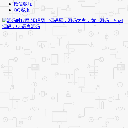
微信客服
QQ客服