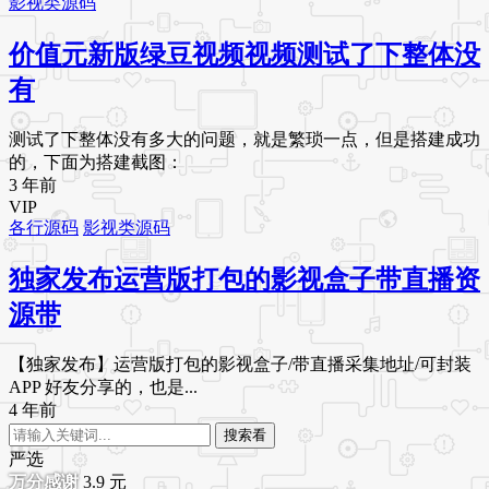
影视类源码
价值元新版绿豆视频视频测试了下整体没
有
测试了下整体没有多大的问题，就是繁琐一点，但是搭建成功
的，下面为搭建截图：
3 年前
VIP
各行源码
影视类源码
独家发布运营版打包的影视盒子带直播资
源带
【独家发布】运营版打包的影视盒子/带直播采集地址/可封装
APP 好友分享的，也是...
4 年前
搜索看
严选
3.9
元