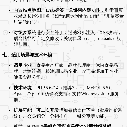
内置
站点地图、TAG标签、关键词内链
功能，利于百度
收录及长尾词排名（如“无糖休闲食品招商”、“儿童零食
厂家”等）。
对织梦系统进行安全补丁：过滤SQL注入、XSS攻击，
后台路径可自定义修改，关键目录（data、uploads）权
限加固。
七、适用场景与技术环境
适用企业
：食品生产厂家、品牌代理商、休闲食品品
牌、烘焙连锁、粮油调味品企业、农产品深加工企业、
健康食品公司。
技术环境
：PHP 5.6-7.4（推荐7.2）、MySQL 5.5+、
Apache/Nginx + 伪静态支持；支持Windows/Linux服务
器。
扩展可能
：可二次开发增加微信支付下单（批发询价系
统）、会员积分、分销推广、一键分享等功能。
总结：
HTML5手机自适应食品类企业网站织梦模