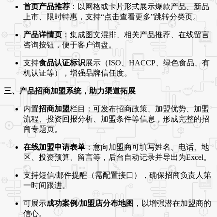
首页产品推荐
：以网格或卡片形式展示爆款产品、新品
上市、限时特惠，支持“点击查看更多”跳转分类页。
产品详情页
：集成图文混排、相关产品推荐、在线留言
咨询按钮，便于客户询盘。
支持
食品认证标识
展示（ISO、HACCP、绿色食品、有
机认证等），增强品牌信任度。
三、产品招商加盟系统，助力渠道拓展
内置
招商加盟
栏目：可发布招商政策、加盟优势、加盟
流程、投资回报分析、加盟条件等信息，形成完整的招
商专题页。
在线加盟申请表单
：意向加盟商可填写姓名、电话、地
区、投资预算、留言等，后台自动记录并导出为Excel。
支持短信/邮件提醒（需配置接口），确保招商负责人第
一时间跟进。
可展示
成功案例/加盟店分布地图
，以增强潜在加盟商的
信心。