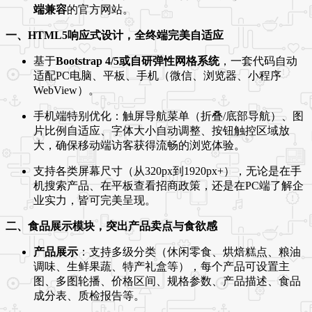
端兼容
的官方网站。
一、HTML5响应式设计，全终端完美自适应
基于
Bootstrap 4/5或自研弹性网格系统
，一套代码自动
适配PC电脑、平板、手机（微信、浏览器、小程序
WebView）。
手机端特别优化：触屏导航菜单（折叠/底部导航）、图
片比例自适应、字体大小自动调整、按钮触控区域放
大，确保移动端访客获得流畅的浏览体验。
支持各类屏幕尺寸（从320px到1920px+），无论是在手
机搜索产品、在平板查看招商政策，还是在PC端了解企
业实力，皆可完美呈现。
二、食品展示模块，突出产品卖点与食欲感
产品展示
：支持多级分类（休闲零食、烘焙糕点、粮油
调味、生鲜果蔬、特产礼盒等），每个产品可设置主
图、多图轮播、价格区间、规格参数、产品描述、食品
成分表、质检报告等。