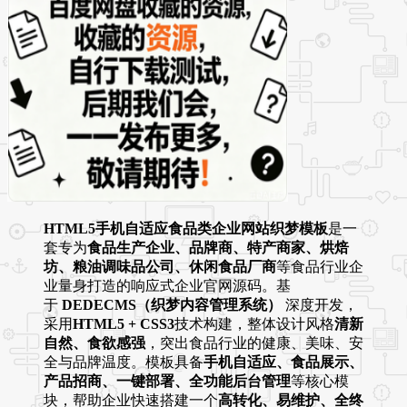
HTML5手机自适应食品类企业网站织梦模板
是一
套专为
食品生产企业、品牌商、特产商家、烘焙
坊、粮油调味品公司、休闲食品厂商
等食品行业企
业量身打造的响应式企业官网源码。基
于
DEDECMS（织梦内容管理系统）
深度开发，
采用
HTML5 + CSS3
技术构建，整体设计风格
清新
自然、食欲感强
，突出食品行业的健康、美味、安
全与品牌温度。模板具备
手机自适应、食品展示、
产品招商、一键部署、全功能后台管理
等核心模
块，帮助企业快速搭建一个
高转化、易维护、全终