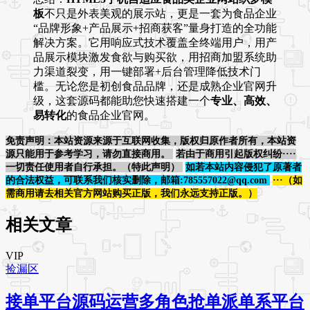
板
不只是外表美观的展示站，更是一套为食品企业
“品牌形象+产品展示+招商获客”量身打造的全功能
解决方案。它用响应式技术覆盖全终端用户，用产
品展示模块激发食欲与购买欲，用招商加盟系统助
力渠道裂变，用一键部署+后台管理降低技术门
槛。无论您是初创食品品牌，还是成熟企业官网升
级，这套源码都能助您快速搭建一个
专业、高效、
易转化
的食品企业官网。
免责声明：本站资源来源于互联网收集，版权归原作者所有，本站资
源只能用于参考学习，请勿直接商用。
若由于商用引起版权纠纷····
一切责任使用者自行承担。（特此声明）
如若本站内容侵犯了原著者
的合法权益，可联系我们核实删除，邮箱:785557022@qq.com
···（如
需商用请去相关官方网站购买正版，我们永远支持正版。）
相关文章
VIP
捡漏区
接单平台源码运营多角色抢单派单系平台