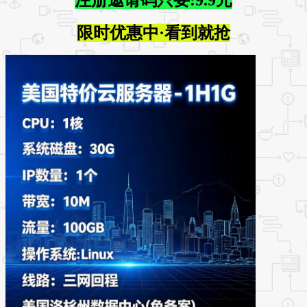
限时优惠中·看到就抢