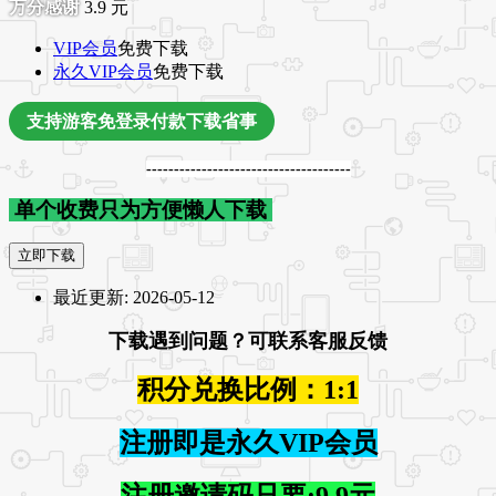
3.9
元
VIP会员
免费下载
永久VIP会员
免费下载
支持游客免登录付款下载省事
-------------------------------------
单个收费只为方便懒人下载
立即下载
最近更新:
2026-05-12
下载遇到问题？可联系客服反馈
积分兑换比例：1:1
注册即是永久VIP会员
注册邀请码只要:9.9元