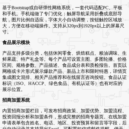
基于Bootstrap或自研弹性网格系统，一套代码适配PC、平板
和手机。手机端做了专门优化：触屏导航采用折叠或底部导
航，图片比例自适应，字体大小自动调整，按钮触控区域放
大，方便在移动端操作。支持从320px到1920px以上的屏幕尺
寸。
食品展示模块
产品支持多级分类，包括休闲零食、烘焙糕点、粮油调味、生
鲜果蔬、特产礼盒等。每个产品可设置主图、多图轮播、价格
区间、规格参数、产品描述、食品成分表和质检报告。首页以
网格或卡片形式展示爆款产品、新品上市和限时特惠，详情页
集成图文混排、相关产品推荐和在线留言咨询按钮。食品认证
标识（ISO、HACCP、绿色食品、有机认证等）也有对应的
展示位置。
招商加盟系统
内置招商加盟栏目，可发布招商政策、加盟优势、加盟流程、
投资回报分析和加盟条件，形成完整的招商专题页。在线加盟
申请表单包含姓名、电话、地区、投资预算和留言等字段，后
台自动记录并支持导出Excel。可配置短信或邮件提醒，便于