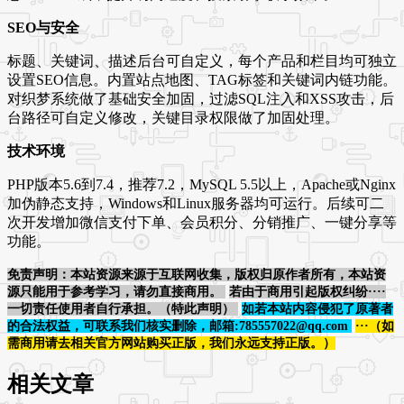
SEO与安全
标题、关键词、描述后台可自定义，每个产品和栏目均可独立
设置SEO信息。内置站点地图、TAG标签和关键词内链功能。
对织梦系统做了基础安全加固，过滤SQL注入和XSS攻击，后
台路径可自定义修改，关键目录权限做了加固处理。
技术环境
PHP版本5.6到7.4，推荐7.2，MySQL 5.5以上，Apache或Nginx
加伪静态支持，Windows和Linux服务器均可运行。后续可二
次开发增加微信支付下单、会员积分、分销推广、一键分享等
功能。
免责声明：本站资源来源于互联网收集，版权归原作者所有，本站资
源只能用于参考学习，请勿直接商用。
若由于商用引起版权纠纷····
一切责任使用者自行承担。（特此声明）
如若本站内容侵犯了原著者
的合法权益，可联系我们核实删除，邮箱:785557022@qq.com
···（如
需商用请去相关官方网站购买正版，我们永远支持正版。）
相关文章