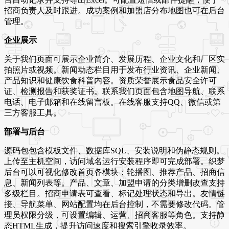
招商负责人及时跟进。成功案例和加盟店分布地图也可在后台
管理。
企业展示
关于我们页面可展示企业简介、发展历程、企业文化和厂区实
拍照片或视频。新闻动态栏目用于发布行业资讯、企业新闻、
产品知识和健康饮食科普内容。资质荣誉展示食品安全许可
证、检测报告和获奖证书。联系我们页面包含地图导航、联系
电话、电子邮箱和在线留言板。在线客服支持QQ、微信或第
三方客服工具。
部署与后台
源码包包含模板文件、数据库SQL、安装说明和伪静态规则。
上传至主机空间，访问域名运行安装程序即可完成部署。织梦
后台可以可视化修改首页各模块：轮播图、推荐产品、招商信
息、新闻列表等。产品、文章、加盟申请的分类增删改查支持
多级栏目。招商申请表可查看、标记处理状态和导出。友情链
接、导航菜单、网站配置均在后台控制，不需要修改代码。管
理员权限分级，可设置编辑、运营、招商客服等角色。支持静
态HTML生成，提升访问速度和搜索引擎收录效率。