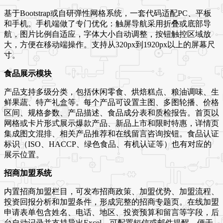
基于Bootstrap或自研弹性网格系统，一套代码适配PC、平板
和手机。手机端做了专门优化：触屏导航采用折叠或底部导
航，图片比例自适应，字体大小自动调整，按钮触控区域放
大，方便在移动端操作。支持从320px到1920px以上的屏幕尺
寸。
食品展示模块
产品支持多级分类，包括休闲零食、烘焙糕点、粮油调味、生
鲜果蔬、特产礼盒等。每个产品可设置主图、多图轮播、价格
区间、规格参数、产品描述、食品成分表和质检报告。首页以
网格或卡片形式展示爆款产品、新品上市和限时特惠，详情页
集成图文混排、相关产品推荐和在线留言咨询按钮。食品认证
标识（ISO、HACCP、绿色食品、有机认证等）也有对应的
展示位置。
招商加盟系统
内置招商加盟栏目，可发布招商政策、加盟优势、加盟流程、
投资回报分析和加盟条件，形成完整的招商专题页。在线加盟
申请表单包含姓名、电话、地区、投资预算和留言等字段，后
台自动记录并支持导出Excel。可配置短信或邮件提醒，便于