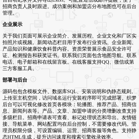
招商负责人及时跟进。成功案例和加盟店分布地图也可在后台
管理。
企业展示
关于我们页面可展示企业简介、发展历程、企业文化和厂区实
拍照片或视频。新闻动态栏目用于发布行业资讯、企业新闻、
产品知识和健康饮食科普内容。资质荣誉展示食品安全许可
证、检测报告和获奖证书。联系我们页面包含地图导航、联系
电话、电子邮箱和在线留言板。在线客服支持QQ、微信或第
三方客服工具。
部署与后台
源码包包含模板文件、数据库SQL、安装说明和伪静态规则。
上传至主机空间，访问域名运行安装程序即可完成部署。织梦
后台可以可视化修改首页各模块：轮播图、推荐产品、招商信
息、新闻列表等。产品、文章、加盟申请的分类增删改查支持
多级栏目。招商申请表可查看、标记处理状态和导出。友情链
接、导航菜单、网站配置均在后台控制，不需要修改代码。管
理员权限分级，可设置编辑、运营、招商客服等角色。支持静
态HTML生成，提升访问速度和搜索引擎收录效率。