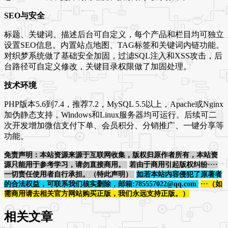
SEO与安全
标题、关键词、描述后台可自定义，每个产品和栏目均可独立
设置SEO信息。内置站点地图、TAG标签和关键词内链功能。
对织梦系统做了基础安全加固，过滤SQL注入和XSS攻击，后
台路径可自定义修改，关键目录权限做了加固处理。
技术环境
PHP版本5.6到7.4，推荐7.2，MySQL 5.5以上，Apache或Nginx
加伪静态支持，Windows和Linux服务器均可运行。后续可二
次开发增加微信支付下单、会员积分、分销推广、一键分享等
功能。
免责声明：本站资源来源于互联网收集，版权归原作者所有，本站资
源只能用于参考学习，请勿直接商用。
若由于商用引起版权纠纷····
一切责任使用者自行承担。（特此声明）
如若本站内容侵犯了原著者
的合法权益，可联系我们核实删除，邮箱:785557022@qq.com
···（如
需商用请去相关官方网站购买正版，我们永远支持正版。）
相关文章