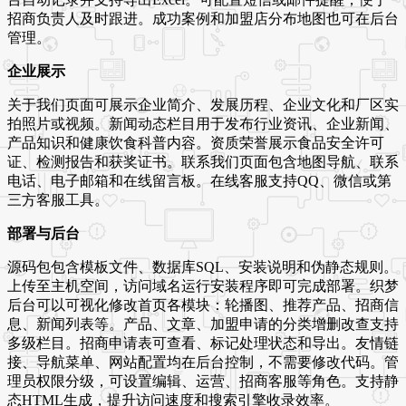
招商负责人及时跟进。成功案例和加盟店分布地图也可在后台
管理。
企业展示
关于我们页面可展示企业简介、发展历程、企业文化和厂区实
拍照片或视频。新闻动态栏目用于发布行业资讯、企业新闻、
产品知识和健康饮食科普内容。资质荣誉展示食品安全许可
证、检测报告和获奖证书。联系我们页面包含地图导航、联系
电话、电子邮箱和在线留言板。在线客服支持QQ、微信或第
三方客服工具。
部署与后台
源码包包含模板文件、数据库SQL、安装说明和伪静态规则。
上传至主机空间，访问域名运行安装程序即可完成部署。织梦
后台可以可视化修改首页各模块：轮播图、推荐产品、招商信
息、新闻列表等。产品、文章、加盟申请的分类增删改查支持
多级栏目。招商申请表可查看、标记处理状态和导出。友情链
接、导航菜单、网站配置均在后台控制，不需要修改代码。管
理员权限分级，可设置编辑、运营、招商客服等角色。支持静
态HTML生成，提升访问速度和搜索引擎收录效率。