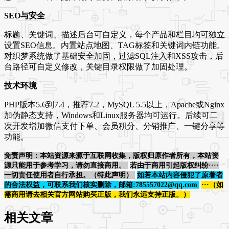
SEO与安全
标题、关键词、描述后台可自定义，每个产品和栏目均可独立
设置SEO信息。内置站点地图、TAG标签和关键词内链功能。
对织梦系统做了基础安全加固，过滤SQL注入和XSS攻击，后
台路径可自定义修改，关键目录权限做了加固处理。
技术环境
PHP版本5.6到7.4，推荐7.2，MySQL 5.5以上，Apache或Nginx
加伪静态支持，Windows和Linux服务器均可运行。后续可二
次开发增加微信支付下单、会员积分、分销推广、一键分享等
功能。
免责声明：本站资源来源于互联网收集，版权归原作者所有，本站资
源只能用于参考学习，请勿直接商用。
若由于商用引起版权纠纷····
一切责任使用者自行承担。（特此声明）
如若本站内容侵犯了原著者
的合法权益，可联系我们核实删除，邮箱:785557022@qq.com
···（如
需商用请去相关官方网站购买正版，我们永远支持正版。）
相关文章