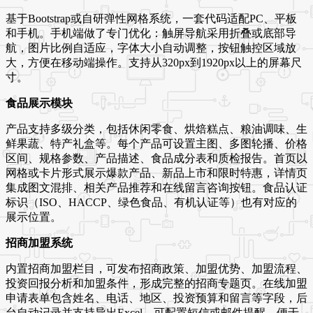
基于Bootstrap或自研弹性网格系统，一套代码适配PC、平板
和手机。手机端做了专门优化：触屏导航采用折叠或底部导
航，图片比例自适应，字体大小自动调整，按钮触控区域放
大，方便在移动端操作。支持从320px到1920px以上的屏幕尺
寸。
食品展示模块
产品支持多级分类，包括休闲零食、烘焙糕点、粮油调味、生
鲜果蔬、特产礼盒等。每个产品可设置主图、多图轮播、价格
区间、规格参数、产品描述、食品成分表和质检报告。首页以
网格或卡片形式展示爆款产品、新品上市和限时特惠，详情页
集成图文混排、相关产品推荐和在线留言咨询按钮。食品认证
标识（ISO、HACCP、绿色食品、有机认证等）也有对应的
展示位置。
招商加盟系统
内置招商加盟栏目，可发布招商政策、加盟优势、加盟流程、
投资回报分析和加盟条件，形成完整的招商专题页。在线加盟
申请表单包含姓名、电话、地区、投资预算和留言等字段，后
台自动记录并支持导出Excel。可配置短信或邮件提醒，便于