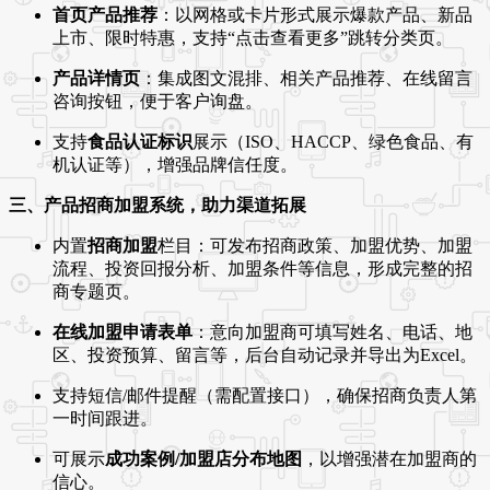
首页产品推荐
：以网格或卡片形式展示爆款产品、新品
上市、限时特惠，支持“点击查看更多”跳转分类页。
产品详情页
：集成图文混排、相关产品推荐、在线留言
咨询按钮，便于客户询盘。
支持
食品认证标识
展示（ISO、HACCP、绿色食品、有
机认证等），增强品牌信任度。
三、产品招商加盟系统，助力渠道拓展
内置
招商加盟
栏目：可发布招商政策、加盟优势、加盟
流程、投资回报分析、加盟条件等信息，形成完整的招
商专题页。
在线加盟申请表单
：意向加盟商可填写姓名、电话、地
区、投资预算、留言等，后台自动记录并导出为Excel。
支持短信/邮件提醒（需配置接口），确保招商负责人第
一时间跟进。
可展示
成功案例/加盟店分布地图
，以增强潜在加盟商的
信心。