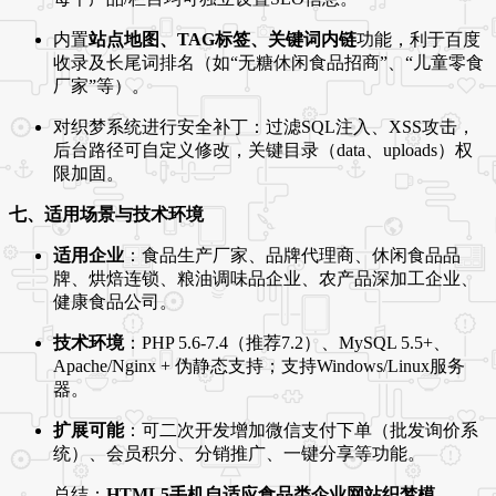
内置
站点地图、TAG标签、关键词内链
功能，利于百度
收录及长尾词排名（如“无糖休闲食品招商”、“儿童零食
厂家”等）。
对织梦系统进行安全补丁：过滤SQL注入、XSS攻击，
后台路径可自定义修改，关键目录（data、uploads）权
限加固。
七、适用场景与技术环境
适用企业
：食品生产厂家、品牌代理商、休闲食品品
牌、烘焙连锁、粮油调味品企业、农产品深加工企业、
健康食品公司。
技术环境
：PHP 5.6-7.4（推荐7.2）、MySQL 5.5+、
Apache/Nginx + 伪静态支持；支持Windows/Linux服务
器。
扩展可能
：可二次开发增加微信支付下单（批发询价系
统）、会员积分、分销推广、一键分享等功能。
总结：
HTML5手机自适应食品类企业网站织梦模