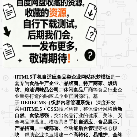
HTML5手机自适应食品类企业网站织梦模板
是一
套专为
食品生产企业、品牌商、特产商家、烘焙
坊、粮油调味品公司、休闲食品厂商
等食品行业企
业量身打造的响应式企业官网源码。基
于
DEDECMS（织梦内容管理系统）
深度开发，
采用
HTML5 + CSS3
技术构建，整体设计风格
清新
自然、食欲感强
，突出食品行业的健康、美味、安
全与品牌温度。模板具备
手机自适应、食品展示、
产品招商、一键部署、全功能后台管理
等核心模
块，帮助企业快速搭建一个
高转化、易维护、全终