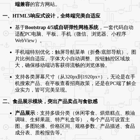
端兼容
的官方网站。
一、HTML5响应式设计，全终端完美自适应
基于
Bootstrap 4/5或自研弹性网格系统
，一套代码自动
适配PC电脑、平板、手机（微信、浏览器、小程序
WebView）。
手机端特别优化：触屏导航菜单（折叠/底部导航）、图
片比例自适应、字体大小自动调整、按钮触控区域放
大，确保移动端访客获得流畅的浏览体验。
支持各类屏幕尺寸（从320px到1920px+），无论是在手
机搜索产品、在平板查看招商政策，还是在PC端了解企
业实力，皆可完美呈现。
二、食品展示模块，突出产品卖点与食欲感
产品展示
：支持多级分类（休闲零食、烘焙糕点、粮油
调味、生鲜果蔬、特产礼盒等），每个产品可设置主
图、多图轮播、价格区间、规格参数、产品描述、食品
成分表、质检报告等。