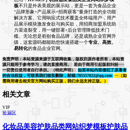
板
不只是外表美观的展示站，更是一套为食品企业
“品牌形象+产品展示+招商获客”量身打造的全功能
解决方案。它用响应式技术覆盖全终端用户，用产
品展示模块激发食欲与购买欲，用招商加盟系统助
力渠道裂变，用一键部署+后台管理降低技术门
槛。无论您是初创食品品牌，还是成熟企业官网升
级，这套源码都能助您快速搭建一个
专业、高效、
易转化
的食品企业官网。
免责声明：本站资源来源于互联网收集，版权归原作者所有，本站资
源只能用于参考学习，请勿直接商用。
若由于商用引起版权纠纷····
一切责任使用者自行承担。（特此声明）
如若本站内容侵犯了原著者
的合法权益，可联系我们核实删除，邮箱:785557022@qq.com
···（如
需商用请去相关官方网站购买正版，我们永远支持正版。）
相关文章
VIP
捡漏区
化妆品美容护肤品类网站织梦模板护肤品