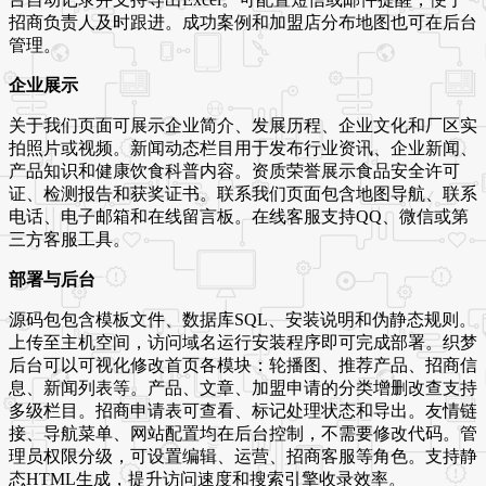
招商负责人及时跟进。成功案例和加盟店分布地图也可在后台
管理。
企业展示
关于我们页面可展示企业简介、发展历程、企业文化和厂区实
拍照片或视频。新闻动态栏目用于发布行业资讯、企业新闻、
产品知识和健康饮食科普内容。资质荣誉展示食品安全许可
证、检测报告和获奖证书。联系我们页面包含地图导航、联系
电话、电子邮箱和在线留言板。在线客服支持QQ、微信或第
三方客服工具。
部署与后台
源码包包含模板文件、数据库SQL、安装说明和伪静态规则。
上传至主机空间，访问域名运行安装程序即可完成部署。织梦
后台可以可视化修改首页各模块：轮播图、推荐产品、招商信
息、新闻列表等。产品、文章、加盟申请的分类增删改查支持
多级栏目。招商申请表可查看、标记处理状态和导出。友情链
接、导航菜单、网站配置均在后台控制，不需要修改代码。管
理员权限分级，可设置编辑、运营、招商客服等角色。支持静
态HTML生成，提升访问速度和搜索引擎收录效率。