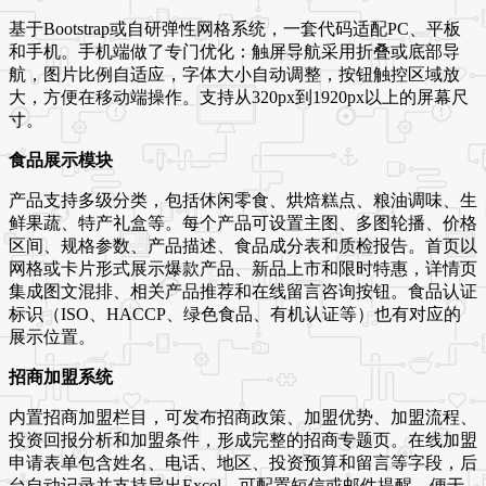
基于Bootstrap或自研弹性网格系统，一套代码适配PC、平板
和手机。手机端做了专门优化：触屏导航采用折叠或底部导
航，图片比例自适应，字体大小自动调整，按钮触控区域放
大，方便在移动端操作。支持从320px到1920px以上的屏幕尺
寸。
食品展示模块
产品支持多级分类，包括休闲零食、烘焙糕点、粮油调味、生
鲜果蔬、特产礼盒等。每个产品可设置主图、多图轮播、价格
区间、规格参数、产品描述、食品成分表和质检报告。首页以
网格或卡片形式展示爆款产品、新品上市和限时特惠，详情页
集成图文混排、相关产品推荐和在线留言咨询按钮。食品认证
标识（ISO、HACCP、绿色食品、有机认证等）也有对应的
展示位置。
招商加盟系统
内置招商加盟栏目，可发布招商政策、加盟优势、加盟流程、
投资回报分析和加盟条件，形成完整的招商专题页。在线加盟
申请表单包含姓名、电话、地区、投资预算和留言等字段，后
台自动记录并支持导出Excel。可配置短信或邮件提醒，便于