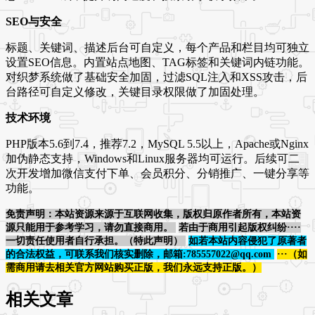
SEO与安全
标题、关键词、描述后台可自定义，每个产品和栏目均可独立
设置SEO信息。内置站点地图、TAG标签和关键词内链功能。
对织梦系统做了基础安全加固，过滤SQL注入和XSS攻击，后
台路径可自定义修改，关键目录权限做了加固处理。
技术环境
PHP版本5.6到7.4，推荐7.2，MySQL 5.5以上，Apache或Nginx
加伪静态支持，Windows和Linux服务器均可运行。后续可二
次开发增加微信支付下单、会员积分、分销推广、一键分享等
功能。
免责声明：本站资源来源于互联网收集，版权归原作者所有，本站资
源只能用于参考学习，请勿直接商用。
若由于商用引起版权纠纷····
一切责任使用者自行承担。（特此声明）
如若本站内容侵犯了原著者
的合法权益，可联系我们核实删除，邮箱:785557022@qq.com
···（如
需商用请去相关官方网站购买正版，我们永远支持正版。）
相关文章