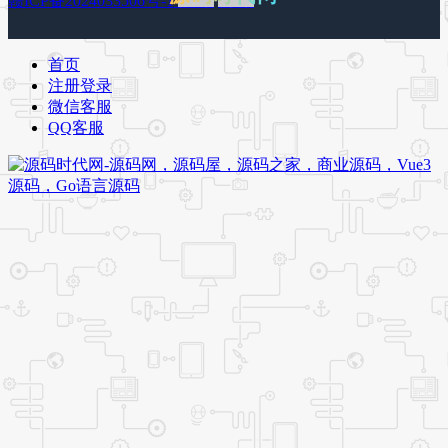
赣ICP备2024033506号-1
百度地图
谷歌地图
首页
注册登录
微信客服
QQ客服