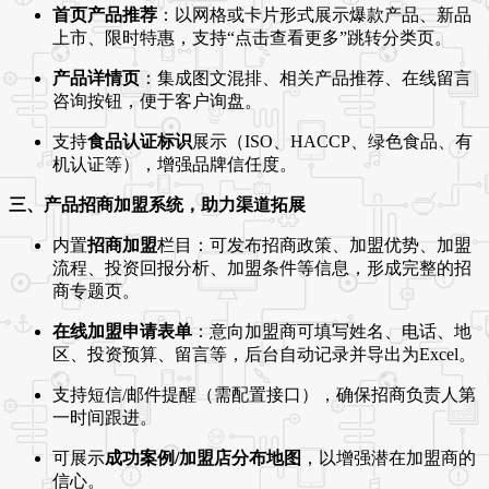
首页产品推荐
：以网格或卡片形式展示爆款产品、新品
上市、限时特惠，支持“点击查看更多”跳转分类页。
产品详情页
：集成图文混排、相关产品推荐、在线留言
咨询按钮，便于客户询盘。
支持
食品认证标识
展示（ISO、HACCP、绿色食品、有
机认证等），增强品牌信任度。
三、产品招商加盟系统，助力渠道拓展
内置
招商加盟
栏目：可发布招商政策、加盟优势、加盟
流程、投资回报分析、加盟条件等信息，形成完整的招
商专题页。
在线加盟申请表单
：意向加盟商可填写姓名、电话、地
区、投资预算、留言等，后台自动记录并导出为Excel。
支持短信/邮件提醒（需配置接口），确保招商负责人第
一时间跟进。
可展示
成功案例/加盟店分布地图
，以增强潜在加盟商的
信心。