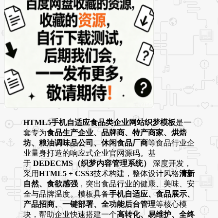
HTML5手机自适应食品类企业网站织梦模板
是一
套专为
食品生产企业、品牌商、特产商家、烘焙
坊、粮油调味品公司、休闲食品厂商
等食品行业企
业量身打造的响应式企业官网源码。基
于
DEDECMS（织梦内容管理系统）
深度开发，
采用
HTML5 + CSS3
技术构建，整体设计风格
清新
自然、食欲感强
，突出食品行业的健康、美味、安
全与品牌温度。模板具备
手机自适应、食品展示、
产品招商、一键部署、全功能后台管理
等核心模
块，帮助企业快速搭建一个
高转化、易维护、全终