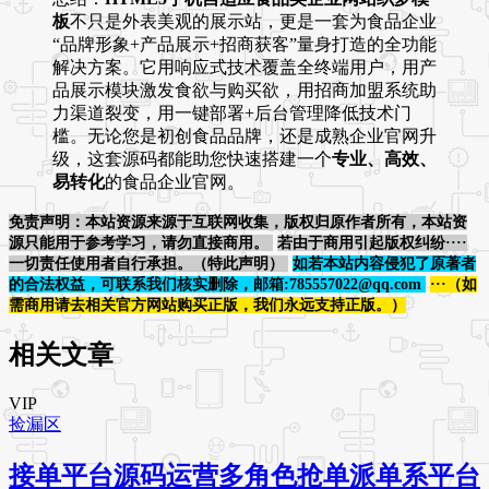
板
不只是外表美观的展示站，更是一套为食品企业
“品牌形象+产品展示+招商获客”量身打造的全功能
解决方案。它用响应式技术覆盖全终端用户，用产
品展示模块激发食欲与购买欲，用招商加盟系统助
力渠道裂变，用一键部署+后台管理降低技术门
槛。无论您是初创食品品牌，还是成熟企业官网升
级，这套源码都能助您快速搭建一个
专业、高效、
易转化
的食品企业官网。
免责声明：本站资源来源于互联网收集，版权归原作者所有，本站资
源只能用于参考学习，请勿直接商用。
若由于商用引起版权纠纷····
一切责任使用者自行承担。（特此声明）
如若本站内容侵犯了原著者
的合法权益，可联系我们核实删除，邮箱:785557022@qq.com
···（如
需商用请去相关官方网站购买正版，我们永远支持正版。）
相关文章
VIP
捡漏区
接单平台源码运营多角色抢单派单系平台