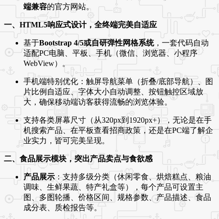
端兼容
的官方网站。
一、HTML5响应式设计，全终端完美自适应
基于
Bootstrap 4/5或自研弹性网格系统
，一套代码自动
适配PC电脑、平板、手机（微信、浏览器、小程序
WebView）。
手机端特别优化：触屏导航菜单（折叠/底部导航）、图
片比例自适应、字体大小自动调整、按钮触控区域放
大，确保移动端访客获得流畅的浏览体验。
支持各类屏幕尺寸（从320px到1920px+），无论是在手
机搜索产品、在平板查看招商政策，还是在PC端了解企
业实力，皆可完美呈现。
二、食品展示模块，突出产品卖点与食欲感
产品展示
：支持多级分类（休闲零食、烘焙糕点、粮油
调味、生鲜果蔬、特产礼盒等），每个产品可设置主
图、多图轮播、价格区间、规格参数、产品描述、食品
成分表、质检报告等。