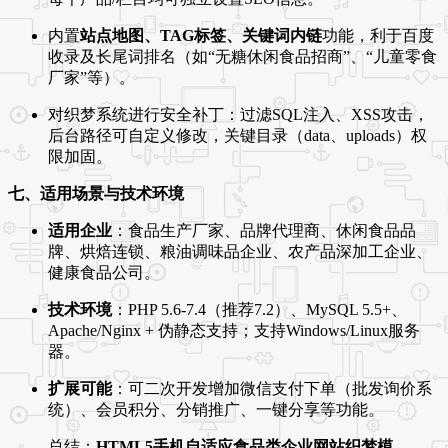
内置
站点地图、TAG标签、关键词内链
功能，利于百度
收录及长尾词排名（如“无糖休闲食品招商”、“儿童零食
厂家”等）。
对织梦系统进行安全补丁：过滤SQL注入、XSS攻击，
后台路径可自定义修改，关键目录（data、uploads）权
限加固。
七、适用场景与技术环境
适用企业
：食品生产厂家、品牌代理商、休闲食品品
牌、烘焙连锁、粮油调味品企业、农产品深加工企业、
健康食品公司。
技术环境
：PHP 5.6-7.4（推荐7.2）、MySQL 5.5+、
Apache/Nginx + 伪静态支持；支持Windows/Linux服务
器。
扩展可能
：可二次开发增加微信支付下单（批发询价系
统）、会员积分、分销推广、一键分享等功能。
总结：
HTML5手机自适应食品类企业网站织梦模