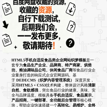
HTML5手机自适应食品类企业网站织梦模板
是一
套专为
食品生产企业、品牌商、特产商家、烘焙
坊、粮油调味品公司、休闲食品厂商
等食品行业企
业量身打造的响应式企业官网源码。基
于
DEDECMS（织梦内容管理系统）
深度开发，
采用
HTML5 + CSS3
技术构建，整体设计风格
清新
自然、食欲感强
，突出食品行业的健康、美味、安
全与品牌温度。模板具备
手机自适应、食品展示、
产品招商、一键部署、全功能后台管理
等核心模
块，帮助企业快速搭建一个
高转化、易维护、全终