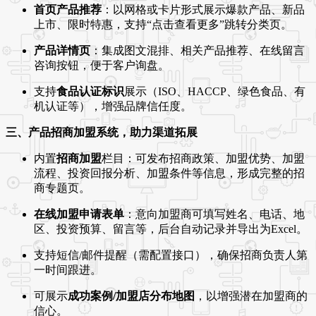
首页产品推荐
：以网格或卡片形式展示爆款产品、新品
上市、限时特惠，支持“点击查看更多”跳转分类页。
产品详情页
：集成图文混排、相关产品推荐、在线留言
咨询按钮，便于客户询盘。
支持
食品认证标识
展示（ISO、HACCP、绿色食品、有
机认证等），增强品牌信任度。
三、产品招商加盟系统，助力渠道拓展
内置
招商加盟
栏目：可发布招商政策、加盟优势、加盟
流程、投资回报分析、加盟条件等信息，形成完整的招
商专题页。
在线加盟申请表单
：意向加盟商可填写姓名、电话、地
区、投资预算、留言等，后台自动记录并导出为Excel。
支持短信/邮件提醒（需配置接口），确保招商负责人第
一时间跟进。
可展示
成功案例/加盟店分布地图
，以增强潜在加盟商的
信心。