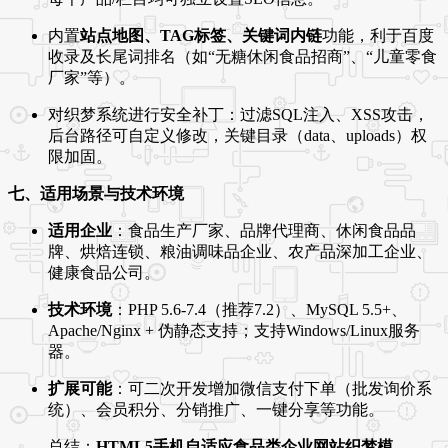
内置
站点地图、TAG标签、关键词内链
功能，利于百度
收录及长尾词排名（如“无糖休闲食品招商”、“儿童零食
厂家”等）。
对织梦系统进行安全补丁：过滤SQL注入、XSS攻击，
后台路径可自定义修改，关键目录（data、uploads）权
限加固。
七、适用场景与技术环境
适用企业
：食品生产厂家、品牌代理商、休闲食品品
牌、烘焙连锁、粮油调味品企业、农产品深加工企业、
健康食品公司。
技术环境
：PHP 5.6-7.4（推荐7.2）、MySQL 5.5+、
Apache/Nginx + 伪静态支持；支持Windows/Linux服务
器。
扩展可能
：可二次开发增加微信支付下单（批发询价系
统）、会员积分、分销推广、一键分享等功能。
总结：
HTML5手机自适应食品类企业网站织梦模