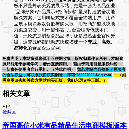
板
不只是外表美观的展示站，更是一套为食品企业
“品牌形象+产品展示+招商获客”量身打造的全功能
解决方案。它用响应式技术覆盖全终端用户，用产
品展示模块激发食欲与购买欲，用招商加盟系统助
力渠道裂变，用一键部署+后台管理降低技术门
槛。无论您是初创食品品牌，还是成熟企业官网升
级，这套源码都能助您快速搭建一个
专业、高效、
易转化
的食品企业官网。
免责声明：本站资源来源于互联网收集，版权归原作者所有，本站资
源只能用于参考学习，请勿直接商用。
若由于商用引起版权纠纷····
一切责任使用者自行承担。（特此声明）
如若本站内容侵犯了原著者
的合法权益，可联系我们核实删除，邮箱:785557022@qq.com
···（如
需商用请去相关官方网站购买正版，我们永远支持正版。）
相关文章
VIP
捡漏区
帝国高仿小米有品精品生活电商模板版本