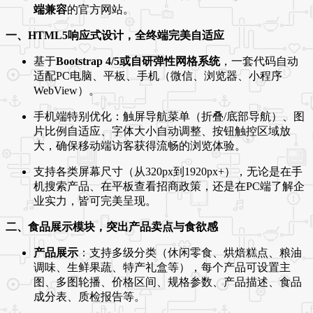
端兼容
的官方网站。
一、HTML5响应式设计，全终端完美自适应
基于
Bootstrap 4/5或自研弹性网格系统
，一套代码自动
适配PC电脑、平板、手机（微信、浏览器、小程序
WebView）。
手机端特别优化：触屏导航菜单（折叠/底部导航）、图
片比例自适应、字体大小自动调整、按钮触控区域放
大，确保移动端访客获得流畅的浏览体验。
支持各类屏幕尺寸（从320px到1920px+），无论是在手
机搜索产品、在平板查看招商政策，还是在PC端了解企
业实力，皆可完美呈现。
二、食品展示模块，突出产品卖点与食欲感
产品展示
：支持多级分类（休闲零食、烘焙糕点、粮油
调味、生鲜果蔬、特产礼盒等），每个产品可设置主
图、多图轮播、价格区间、规格参数、产品描述、食品
成分表、质检报告等。