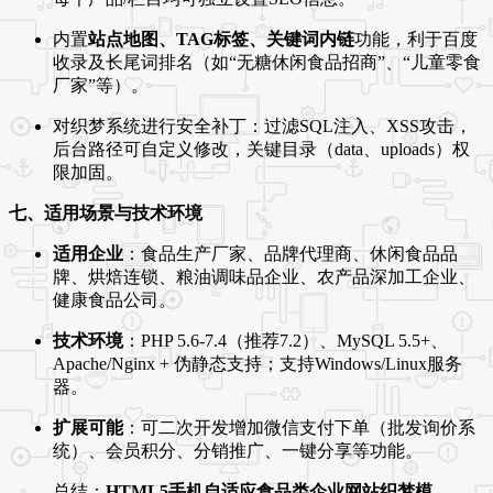
内置
站点地图、TAG标签、关键词内链
功能，利于百度
收录及长尾词排名（如“无糖休闲食品招商”、“儿童零食
厂家”等）。
对织梦系统进行安全补丁：过滤SQL注入、XSS攻击，
后台路径可自定义修改，关键目录（data、uploads）权
限加固。
七、适用场景与技术环境
适用企业
：食品生产厂家、品牌代理商、休闲食品品
牌、烘焙连锁、粮油调味品企业、农产品深加工企业、
健康食品公司。
技术环境
：PHP 5.6-7.4（推荐7.2）、MySQL 5.5+、
Apache/Nginx + 伪静态支持；支持Windows/Linux服务
器。
扩展可能
：可二次开发增加微信支付下单（批发询价系
统）、会员积分、分销推广、一键分享等功能。
总结：
HTML5手机自适应食品类企业网站织梦模