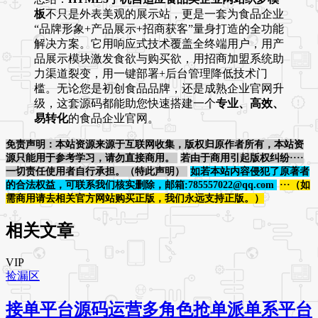
板
不只是外表美观的展示站，更是一套为食品企业
“品牌形象+产品展示+招商获客”量身打造的全功能
解决方案。它用响应式技术覆盖全终端用户，用产
品展示模块激发食欲与购买欲，用招商加盟系统助
力渠道裂变，用一键部署+后台管理降低技术门
槛。无论您是初创食品品牌，还是成熟企业官网升
级，这套源码都能助您快速搭建一个
专业、高效、
易转化
的食品企业官网。
免责声明：本站资源来源于互联网收集，版权归原作者所有，本站资
源只能用于参考学习，请勿直接商用。
若由于商用引起版权纠纷····
一切责任使用者自行承担。（特此声明）
如若本站内容侵犯了原著者
的合法权益，可联系我们核实删除，邮箱:785557022@qq.com
···（如
需商用请去相关官方网站购买正版，我们永远支持正版。）
相关文章
VIP
捡漏区
接单平台源码运营多角色抢单派单系平台