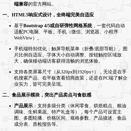
端兼容
的官方网站。
一、HTML5响应式设计，全终端完美自适应
基于
Bootstrap 4/5或自研弹性网格系统
，一套代码自动
适配PC电脑、平板、手机（微信、浏览器、小程序
WebView）。
手机端特别优化：触屏导航菜单（折叠/底部导航）、图
片比例自适应、字体大小自动调整、按钮触控区域放
大，确保移动端访客获得流畅的浏览体验。
支持各类屏幕尺寸（从320px到1920px+），无论是在手
机搜索产品、在平板查看招商政策，还是在PC端了解企
业实力，皆可完美呈现。
二、食品展示模块，突出产品卖点与食欲感
产品展示
：支持多级分类（休闲零食、烘焙糕点、粮油
调味、生鲜果蔬、特产礼盒等），每个产品可设置主
图、多图轮播、价格区间、规格参数、产品描述、食品
成分表、质检报告等。