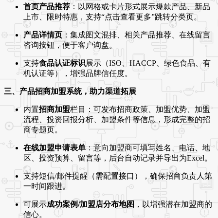
首页产品推荐
：以网格或卡片形式展示爆款产品、新品
上市、限时特惠，支持“点击查看更多”跳转分类页。
产品详情页
：集成图文混排、相关产品推荐、在线留言
咨询按钮，便于客户询盘。
支持
食品认证标识
展示（ISO、HACCP、绿色食品、有
机认证等），增强品牌信任度。
三、产品招商加盟系统，助力渠道拓展
内置
招商加盟
栏目：可发布招商政策、加盟优势、加盟
流程、投资回报分析、加盟条件等信息，形成完整的招
商专题页。
在线加盟申请表单
：意向加盟商可填写姓名、电话、地
区、投资预算、留言等，后台自动记录并导出为Excel。
支持短信/邮件提醒（需配置接口），确保招商负责人第
一时间跟进。
可展示
成功案例/加盟店分布地图
，以增强潜在加盟商的
信心。