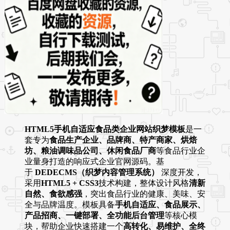
HTML5手机自适应食品类企业网站织梦模板
是一
套专为
食品生产企业、品牌商、特产商家、烘焙
坊、粮油调味品公司、休闲食品厂商
等食品行业企
业量身打造的响应式企业官网源码。基
于
DEDECMS（织梦内容管理系统）
深度开发，
采用
HTML5 + CSS3
技术构建，整体设计风格
清新
自然、食欲感强
，突出食品行业的健康、美味、安
全与品牌温度。模板具备
手机自适应、食品展示、
产品招商、一键部署、全功能后台管理
等核心模
块，帮助企业快速搭建一个
高转化、易维护、全终