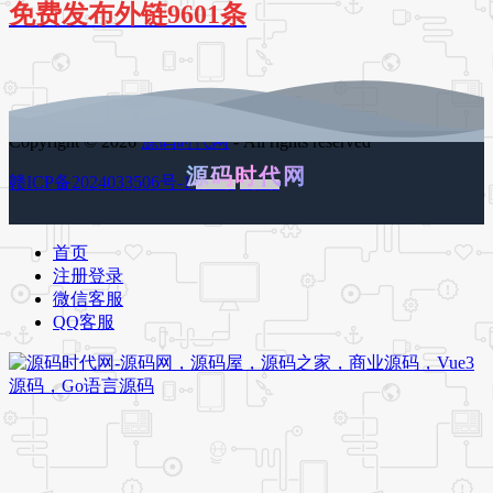
免费发布外链9601条
Copyright © 2026
源码时代网
- All rights reserved
源码时代网
赣ICP备2024033506号-1
百度地图
谷歌地图
首页
注册登录
微信客服
QQ客服