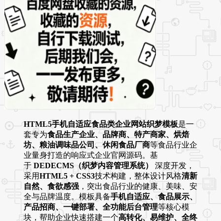
HTML5手机自适应食品类企业网站织梦模板
是一
套专为
食品生产企业、品牌商、特产商家、烘焙
坊、粮油调味品公司、休闲食品厂商
等食品行业企
业量身打造的响应式企业官网源码。基
于
DEDECMS（织梦内容管理系统）
深度开发，
采用
HTML5 + CSS3
技术构建，整体设计风格
清新
自然、食欲感强
，突出食品行业的健康、美味、安
全与品牌温度。模板具备
手机自适应、食品展示、
产品招商、一键部署、全功能后台管理
等核心模
块，帮助企业快速搭建一个
高转化、易维护、全终