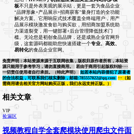
板
不只是外表美观的展示站，更是一套为食品企业
“品牌形象+产品展示+招商获客”量身打造的全功能
解决方案。它用响应式技术覆盖全终端用户，用产
品展示模块激发食欲与购买欲，用招商加盟系统助
力渠道裂变，用一键部署+后台管理降低技术门
槛。无论您是初创食品品牌，还是成熟企业官网升
级，这套源码都能助您快速搭建一个
专业、高效、
易转化
的食品企业官网。
免责声明：本站资源来源于互联网收集，版权归原作者所有，本站资
源只能用于参考学习，请勿直接商用。
若由于商用引起版权纠纷····
一切责任使用者自行承担。（特此声明）
如若本站内容侵犯了原著者
的合法权益，可联系我们核实删除，邮箱:785557022@qq.com
···（如
需商用请去相关官方网站购买正版，我们永远支持正版。）
相关文章
VIP
捡漏区
视频教程自学全套爬模块使用爬虫文件面