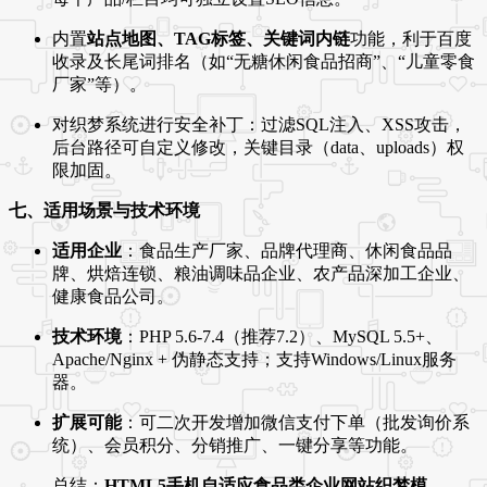
内置
站点地图、TAG标签、关键词内链
功能，利于百度
收录及长尾词排名（如“无糖休闲食品招商”、“儿童零食
厂家”等）。
对织梦系统进行安全补丁：过滤SQL注入、XSS攻击，
后台路径可自定义修改，关键目录（data、uploads）权
限加固。
七、适用场景与技术环境
适用企业
：食品生产厂家、品牌代理商、休闲食品品
牌、烘焙连锁、粮油调味品企业、农产品深加工企业、
健康食品公司。
技术环境
：PHP 5.6-7.4（推荐7.2）、MySQL 5.5+、
Apache/Nginx + 伪静态支持；支持Windows/Linux服务
器。
扩展可能
：可二次开发增加微信支付下单（批发询价系
统）、会员积分、分销推广、一键分享等功能。
总结：
HTML5手机自适应食品类企业网站织梦模