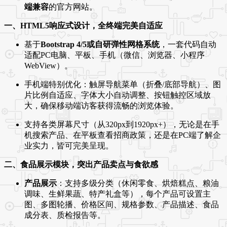
端兼容
的官方网站。
一、HTML5响应式设计，全终端完美自适应
基于
Bootstrap 4/5或自研弹性网格系统
，一套代码自动
适配PC电脑、平板、手机（微信、浏览器、小程序
WebView）。
手机端特别优化：触屏导航菜单（折叠/底部导航）、图
片比例自适应、字体大小自动调整、按钮触控区域放
大，确保移动端访客获得流畅的浏览体验。
支持各类屏幕尺寸（从320px到1920px+），无论是在手
机搜索产品、在平板查看招商政策，还是在PC端了解企
业实力，皆可完美呈现。
二、食品展示模块，突出产品卖点与食欲感
产品展示
：支持多级分类（休闲零食、烘焙糕点、粮油
调味、生鲜果蔬、特产礼盒等），每个产品可设置主
图、多图轮播、价格区间、规格参数、产品描述、食品
成分表、质检报告等。