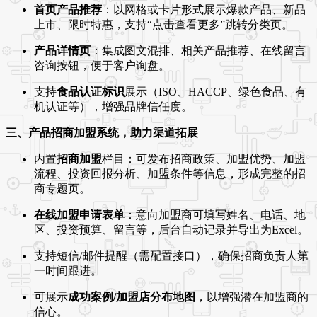
首页产品推荐
：以网格或卡片形式展示爆款产品、新品
上市、限时特惠，支持“点击查看更多”跳转分类页。
产品详情页
：集成图文混排、相关产品推荐、在线留言
咨询按钮，便于客户询盘。
支持
食品认证标识
展示（ISO、HACCP、绿色食品、有
机认证等），增强品牌信任度。
三、产品招商加盟系统，助力渠道拓展
内置
招商加盟
栏目：可发布招商政策、加盟优势、加盟
流程、投资回报分析、加盟条件等信息，形成完整的招
商专题页。
在线加盟申请表单
：意向加盟商可填写姓名、电话、地
区、投资预算、留言等，后台自动记录并导出为Excel。
支持短信/邮件提醒（需配置接口），确保招商负责人第
一时间跟进。
可展示
成功案例/加盟店分布地图
，以增强潜在加盟商的
信心。