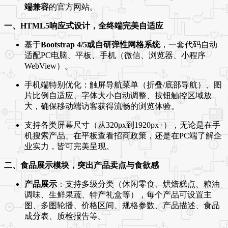
端兼容
的官方网站。
一、HTML5响应式设计，全终端完美自适应
基于
Bootstrap 4/5或自研弹性网格系统
，一套代码自动
适配PC电脑、平板、手机（微信、浏览器、小程序
WebView）。
手机端特别优化：触屏导航菜单（折叠/底部导航）、图
片比例自适应、字体大小自动调整、按钮触控区域放
大，确保移动端访客获得流畅的浏览体验。
支持各类屏幕尺寸（从320px到1920px+），无论是在手
机搜索产品、在平板查看招商政策，还是在PC端了解企
业实力，皆可完美呈现。
二、食品展示模块，突出产品卖点与食欲感
产品展示
：支持多级分类（休闲零食、烘焙糕点、粮油
调味、生鲜果蔬、特产礼盒等），每个产品可设置主
图、多图轮播、价格区间、规格参数、产品描述、食品
成分表、质检报告等。