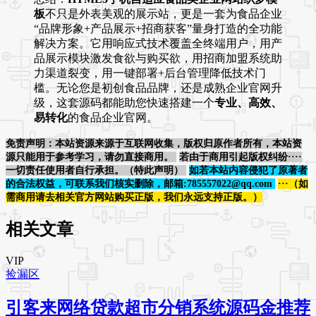
板
不只是外表美观的展示站，更是一套为食品企业
“品牌形象+产品展示+招商获客”量身打造的全功能
解决方案。它用响应式技术覆盖全终端用户，用产
品展示模块激发食欲与购买欲，用招商加盟系统助
力渠道裂变，用一键部署+后台管理降低技术门
槛。无论您是初创食品品牌，还是成熟企业官网升
级，这套源码都能助您快速搭建一个
专业、高效、
易转化
的食品企业官网。
免责声明：本站资源来源于互联网收集，版权归原作者所有，本站资
源只能用于参考学习，请勿直接商用。
若由于商用引起版权纠纷····
一切责任使用者自行承担。（特此声明）
如若本站内容侵犯了原著者
的合法权益，可联系我们核实删除，邮箱:785557022@qq.com
···（如
需商用请去相关官方网站购买正版，我们永远支持正版。）
相关文章
VIP
捡漏区
引客来网络贷款超市分销系统源码金推荐