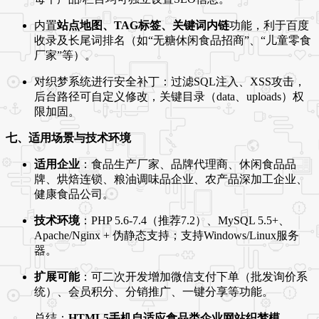
内置
站点地图、TAG标签、关键词内链
功能，利于百度
收录及长尾词排名（如“无糖休闲食品招商”、“儿童零食
厂家”等）。
对织梦系统进行安全补丁：过滤SQL注入、XSS攻击，
后台路径可自定义修改，关键目录（data、uploads）权
限加固。
七、适用场景与技术环境
适用企业
：食品生产厂家、品牌代理商、休闲食品品
牌、烘焙连锁、粮油调味品企业、农产品深加工企业、
健康食品公司。
技术环境
：PHP 5.6-7.4（推荐7.2）、MySQL 5.5+、
Apache/Nginx + 伪静态支持；支持Windows/Linux服务
器。
扩展可能
：可二次开发增加微信支付下单（批发询价系
统）、会员积分、分销推广、一键分享等功能。
总结：
HTML5手机自适应食品类企业网站织梦模