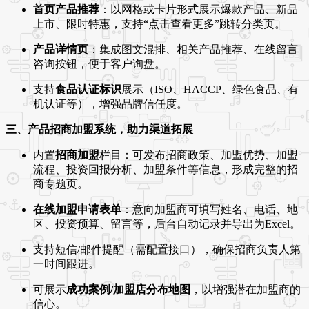
首页产品推荐
：以网格或卡片形式展示爆款产品、新品
上市、限时特惠，支持“点击查看更多”跳转分类页。
产品详情页
：集成图文混排、相关产品推荐、在线留言
咨询按钮，便于客户询盘。
支持
食品认证标识
展示（ISO、HACCP、绿色食品、有
机认证等），增强品牌信任度。
三、产品招商加盟系统，助力渠道拓展
内置
招商加盟
栏目：可发布招商政策、加盟优势、加盟
流程、投资回报分析、加盟条件等信息，形成完整的招
商专题页。
在线加盟申请表单
：意向加盟商可填写姓名、电话、地
区、投资预算、留言等，后台自动记录并导出为Excel。
支持短信/邮件提醒（需配置接口），确保招商负责人第
一时间跟进。
可展示
成功案例/加盟店分布地图
，以增强潜在加盟商的
信心。