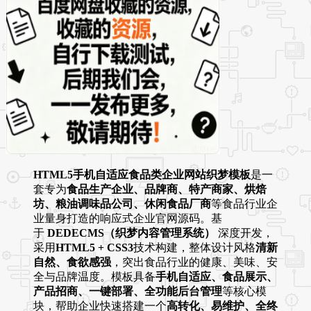
HTML5手机自适应食品类企业网站织梦模板
是一
套专为
食品生产企业、品牌商、特产商家、烘焙
坊、粮油调味品公司、休闲食品厂商
等食品行业企
业量身打造的响应式企业官网源码。基
于
DEDECMS（织梦内容管理系统）
深度开发，
采用
HTML5 + CSS3
技术构建，整体设计风格
清新
自然、食欲感强
，突出食品行业的健康、美味、安
全与品牌温度。模板具备
手机自适应、食品展示、
产品招商、一键部署、全功能后台管理
等核心模
块，帮助企业快速搭建一个
高转化、易维护、全终