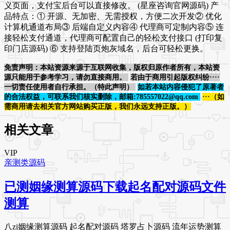
义页面，支付宝后台可以直接修改。 (星座咨询官网源码) 产
品特点：① 开源、无加密、无需授权，方便二次开发② 优化
计算机通道布局③ 后端自定义内容④ 代理商可定制内容⑤ 连
接轻松支付通道，代理商可配置自己的轻松支付接口 (打印复
印门店源码) ⑥ 支持登陆页炮灰域名，后台可轻松更换。
免责声明：本站资源来源于互联网收集，版权归原作者所有，本站资
源只能用于参考学习，请勿直接商用。
若由于商用引起版权纠纷····
一切责任使用者自行承担。（特此声明）
如若本站内容侵犯了原著者
的合法权益，可联系我们核实删除，邮箱:785557022@qq.com
···（如
需商用请去相关官方网站购买正版，我们永远支持正版。）
相关文章
VIP
亲测类源码
已测姻缘测算源码下载起名配对源码文件
测算
八zi姻缘测算源码 起名配对源码 塔罗占卜源码 流年运势测算