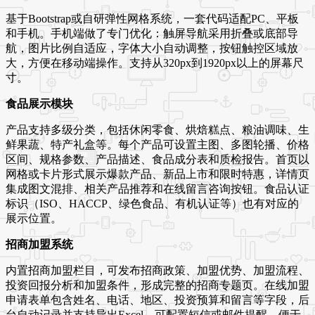
基于Bootstrap或自研弹性网格系统，一套代码适配PC、平板
和手机。手机端做了专门优化：触屏导航采用折叠或底部导
航，图片比例自适应，字体大小自动调整，按钮触控区域放
大，方便在移动端操作。支持从320px到1920px以上的屏幕尺
寸。
食品展示模块
产品支持多级分类，包括休闲零食、烘焙糕点、粮油调味、生
鲜果蔬、特产礼盒等。每个产品可设置主图、多图轮播、价格
区间、规格参数、产品描述、食品成分表和质检报告。首页以
网格或卡片形式展示爆款产品、新品上市和限时特惠，详情页
集成图文混排、相关产品推荐和在线留言咨询按钮。食品认证
标识（ISO、HACCP、绿色食品、有机认证等）也有对应的
展示位置。
招商加盟系统
内置招商加盟栏目，可发布招商政策、加盟优势、加盟流程、
投资回报分析和加盟条件，形成完整的招商专题页。在线加盟
申请表单包含姓名、电话、地区、投资预算和留言等字段，后
台自动记录并支持导出Excel。可配置短信或邮件提醒，便于