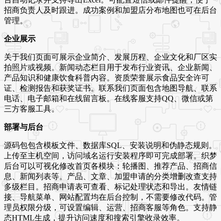
招商负责人及时跟进。成功案例和加盟店分布地图也可在后台
管理。
企业展示
关于我们页面可展示企业简介、发展历程、企业文化和厂区实
拍照片或视频。新闻动态栏目用于发布行业资讯、企业新闻、
产品知识和健康饮食科普内容。资质荣誉展示食品安全许可
证、检测报告和获奖证书。联系我们页面包含地图导航、联系
电话、电子邮箱和在线留言板。在线客服支持QQ、微信或第
三方客服工具。
部署与后台
源码包包含模板文件、数据库SQL、安装说明和伪静态规则。
上传至主机空间，访问域名运行安装程序即可完成部署。织梦
后台可以可视化修改首页各模块：轮播图、推荐产品、招商信
息、新闻列表等。产品、文章、加盟申请的分类增删改查支持
多级栏目。招商申请表可查看、标记处理状态和导出。友情链
接、导航菜单、网站配置均在后台控制，不需要修改代码。管
理员权限分级，可设置编辑、运营、招商客服等角色。支持静
态HTML生成，提升访问速度和搜索引擎收录效率。