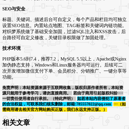
SEO与安全
标题、关键词、描述后台可自定义，每个产品和栏目均可独立
设置SEO信息。内置站点地图、TAG标签和关键词内链功能。
对织梦系统做了基础安全加固，过滤SQL注入和XSS攻击，后
台路径可自定义修改，关键目录权限做了加固处理。
技术环境
PHP版本5.6到7.4，推荐7.2，MySQL 5.5以上，Apache或Nginx
加伪静态支持，Windows和Linux服务器均可运行。后续可二
次开发增加微信支付下单、会员积分、分销推广、一键分享等
功能。
免责声明：本站资源来源于互联网收集，版权归原作者所有，本站资
源只能用于参考学习，请勿直接商用。
若由于商用引起版权纠纷····
一切责任使用者自行承担。（特此声明）
如若本站内容侵犯了原著者
的合法权益，可联系我们核实删除，邮箱:785557022@qq.com
···（如
需商用请去相关官方网站购买正版，我们永远支持正版。）
相关文章