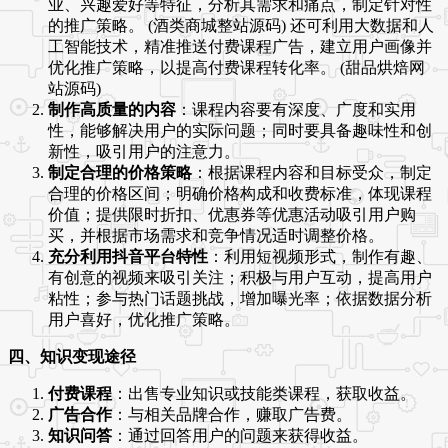
业、兴趣爱好等特征，分析其需求和痛点，制定针对性
的推广策略。 (酒类商城整站源码) 还可利用大数据和人
工智能技术，精准推送付费课程广告，建立用户画像并
优化推广策略，以提高付费课程转化率。 (甜品烘焙网
站源码)
制作高质量的内容
：课程内容要有深度、广度和实用
性，能够解决用户的实际问题；同时要具备趣味性和创
新性，吸引用户的注意力。
制定合理的价格策略
：根据课程内容和目标受众，制定
合理的价格区间；明确价格构成和收费标准，体现课程
价值；提供限时折扣、优惠券等优惠活动吸引用户购
买，并根据市场需求和竞争情况适时调整价格。
充分利用抖音平台特性
：利用短视频形式，制作有趣、
有创意的视频来吸引关注；积极与用户互动，提高用户
粘性；参与热门话题挑战，增加曝光率；依据数据分析
用户喜好，优化推广策略。
四、知识变现途径
付费课程
：出售专业知识或技能类课程，获取收益。
广告合作
：与相关品牌合作，赚取广告费。
知识问答
：通过回答用户的问题来获得收益。