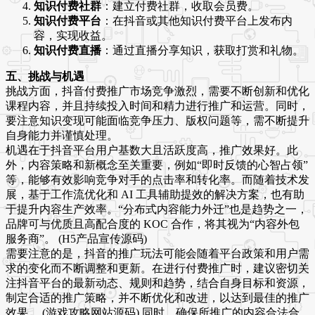
知识付费社群
：建立付费社群，收取会员费。
知识付费平台
：在抖音或其他知识付费平台上发布内
容，实现收益。
知识付费直播
：通过直播分享知识，获取打赏和礼物。
五、挑战与机遇
挑战方面，抖音付费推广市场竞争激烈，需要不断创新和优化
课程内容，并且持续投入时间和精力进行推广和运营。同时，
要注意知识变现可能面临竞争压力、版权问题等，需不断提升
自身能力并谨慎处理。
机遇在于抖音平台用户基数大且活跃度高，推广效果好。此
外，内容策略和新概念至关重要，例如“即时反馈的心智占领”
等，能够有效影响竞争对手的点击率和转化率。而随着技术发
展，基于工作流优化和 AI 工具辅助提效的解决方案，也有助
于提升内容生产效率。“分布式内容能力外迁”也是趋势之一，
品牌可与优质且高配合度的 KOC 合作，将其视为“内容外包
服务商”。 (H5产品宣传源码)
需要注意的是，抖音的推广玩法可能会随着平台政策和用户需
求的变化而不断调整和更新。在进行付费推广时，建议密切关
注抖音平台的最新动态、规则和趋势，结合自身目标和资源，
制定合适的推广策略，并不断优化和改进，以达到最佳的推广
效果。 (游戏攻略网站源码) 同时，确保所推广的内容合法合