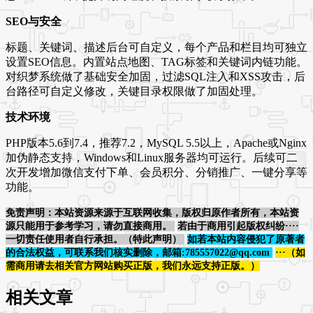
SEO与安全
标题、关键词、描述后台可自定义，每个产品和栏目均可独立
设置SEO信息。内置站点地图、TAG标签和关键词内链功能。
对织梦系统做了基础安全加固，过滤SQL注入和XSS攻击，后
台路径可自定义修改，关键目录权限做了加固处理。
技术环境
PHP版本5.6到7.4，推荐7.2，MySQL 5.5以上，Apache或Nginx
加伪静态支持，Windows和Linux服务器均可运行。后续可二
次开发增加微信支付下单、会员积分、分销推广、一键分享等
功能。
免责声明：本站资源来源于互联网收集，版权归原作者所有，本站资
源只能用于参考学习，请勿直接商用。
若由于商用引起版权纠纷····
一切责任使用者自行承担。（特此声明）
如若本站内容侵犯了原著者
的合法权益，可联系我们核实删除，邮箱:785557022@qq.com
···（如
需商用请去相关官方网站购买正版，我们永远支持正版。）
相关文章