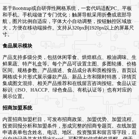
基于Bootstrap或自研弹性网格系统，一套代码适配PC、平板
和手机。手机端做了专门优化：触屏导航采用折叠或底部导
航，图片比例自适应，字体大小自动调整，按钮触控区域放
大，方便在移动端操作。支持从320px到1920px以上的屏幕尺
寸。
食品展示模块
产品支持多级分类，包括休闲零食、烘焙糕点、粮油调味、生
鲜果蔬、特产礼盒等。每个产品可设置主图、多图轮播、价格
区间、规格参数、产品描述、食品成分表和质检报告。首页以
网格或卡片形式展示爆款产品、新品上市和限时特惠，详情页
集成图文混排、相关产品推荐和在线留言咨询按钮。食品认证
标识（ISO、HACCP、绿色食品、有机认证等）也有对应的
展示位置。
招商加盟系统
内置招商加盟栏目，可发布招商政策、加盟优势、加盟流程、
投资回报分析和加盟条件，形成完整的招商专题页。在线加盟
申请表单包含姓名、电话、地区、投资预算和留言等字段，后
台自动记录并支持导出Excel。可配置短信或邮件提醒，便于