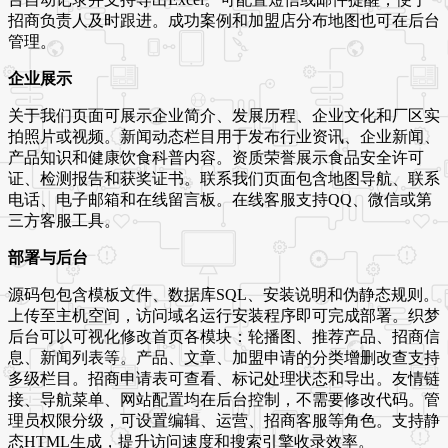
招商负责人及时跟进。成功案例和加盟店分布地图也可在后台
管理。
企业展示
关于我们页面可展示企业简介、发展历程、企业文化和厂区实
拍照片或视频。新闻动态栏目用于发布行业资讯、企业新闻、
产品知识和健康饮食科普内容。资质荣誉展示食品安全许可
证、检测报告和获奖证书。联系我们页面包含地图导航、联系
电话、电子邮箱和在线留言板。在线客服支持QQ、微信或第
三方客服工具。
部署与后台
源码包包含模板文件、数据库SQL、安装说明和伪静态规则。
上传至主机空间，访问域名运行安装程序即可完成部署。织梦
后台可以可视化修改首页各模块：轮播图、推荐产品、招商信
息、新闻列表等。产品、文章、加盟申请的分类增删改查支持
多级栏目。招商申请表可查看、标记处理状态和导出。友情链
接、导航菜单、网站配置均在后台控制，不需要修改代码。管
理员权限分级，可设置编辑、运营、招商客服等角色。支持静
态HTML生成，提升访问速度和搜索引擎收录效率。