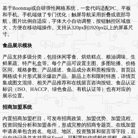
基于Bootstrap或自研弹性网格系统，一套代码适配PC、平板
和手机。手机端做了专门优化：触屏导航采用折叠或底部导
航，图片比例自适应，字体大小自动调整，按钮触控区域放
大，方便在移动端操作。支持从320px到1920px以上的屏幕尺
寸。
食品展示模块
产品支持多级分类，包括休闲零食、烘焙糕点、粮油调味、生
鲜果蔬、特产礼盒等。每个产品可设置主图、多图轮播、价格
区间、规格参数、产品描述、食品成分表和质检报告。首页以
网格或卡片形式展示爆款产品、新品上市和限时特惠，详情页
集成图文混排、相关产品推荐和在线留言咨询按钮。食品认证
标识（ISO、HACCP、绿色食品、有机认证等）也有对应的
展示位置。
招商加盟系统
内置招商加盟栏目，可发布招商政策、加盟优势、加盟流程、
投资回报分析和加盟条件，形成完整的招商专题页。在线加盟
申请表单包含姓名、电话、地区、投资预算和留言等字段，后
台自动记录并支持导出Excel。可配置短信或邮件提醒，便于