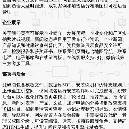
招商负责人及时跟进。成功案例和加盟店分布地图也可在后台
管理。
企业展示
关于我们页面可展示企业简介、发展历程、企业文化和厂区实
拍照片或视频。新闻动态栏目用于发布行业资讯、企业新闻、
产品知识和健康饮食科普内容。资质荣誉展示食品安全许可
证、检测报告和获奖证书。联系我们页面包含地图导航、联系
电话、电子邮箱和在线留言板。在线客服支持QQ、微信或第
三方客服工具。
部署与后台
源码包包含模板文件、数据库SQL、安装说明和伪静态规则。
上传至主机空间，访问域名运行安装程序即可完成部署。织梦
后台可以可视化修改首页各模块：轮播图、推荐产品、招商信
息、新闻列表等。产品、文章、加盟申请的分类增删改查支持
多级栏目。招商申请表可查看、标记处理状态和导出。友情链
接、导航菜单、网站配置均在后台控制，不需要修改代码。管
理员权限分级，可设置编辑、运营、招商客服等角色。支持静
态HTML生成，提升访问速度和搜索引擎收录效率。