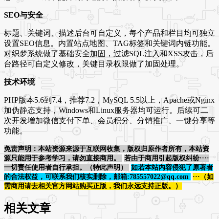
SEO与安全
标题、关键词、描述后台可自定义，每个产品和栏目均可独立
设置SEO信息。内置站点地图、TAG标签和关键词内链功能。
对织梦系统做了基础安全加固，过滤SQL注入和XSS攻击，后
台路径可自定义修改，关键目录权限做了加固处理。
技术环境
PHP版本5.6到7.4，推荐7.2，MySQL 5.5以上，Apache或Nginx
加伪静态支持，Windows和Linux服务器均可运行。后续可二
次开发增加微信支付下单、会员积分、分销推广、一键分享等
功能。
免责声明：本站资源来源于互联网收集，版权归原作者所有，本站资
源只能用于参考学习，请勿直接商用。
若由于商用引起版权纠纷····
一切责任使用者自行承担。（特此声明）
如若本站内容侵犯了原著者
的合法权益，可联系我们核实删除，邮箱:785557022@qq.com
···（如
需商用请去相关官方网站购买正版，我们永远支持正版。）
相关文章