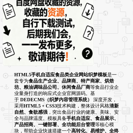
HTML5手机自适应食品类企业网站织梦模板
是一
套专为
食品生产企业、品牌商、特产商家、烘焙
坊、粮油调味品公司、休闲食品厂商
等食品行业企
业量身打造的响应式企业官网源码。基
于
DEDECMS（织梦内容管理系统）
深度开发，
采用
HTML5 + CSS3
技术构建，整体设计风格
清新
自然、食欲感强
，突出食品行业的健康、美味、安
全与品牌温度。模板具备
手机自适应、食品展示、
产品招商、一键部署、全功能后台管理
等核心模
块，帮助企业快速搭建一个
高转化、易维护、全终