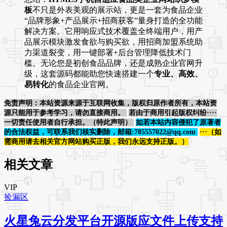
板
不只是外表美观的展示站，更是一套为食品企业
“品牌形象+产品展示+招商获客”量身打造的全功能
解决方案。它用响应式技术覆盖全终端用户，用产
品展示模块激发食欲与购买欲，用招商加盟系统助
力渠道裂变，用一键部署+后台管理降低技术门
槛。无论您是初创食品品牌，还是成熟企业官网升
级，这套源码都能助您快速搭建一个
专业、高效、
易转化
的食品企业官网。
免责声明：本站资源来源于互联网收集，版权归原作者所有，本站资
源只能用于参考学习，请勿直接商用。
若由于商用引起版权纠纷····
一切责任使用者自行承担。（特此声明）
如若本站内容侵犯了原著者
的合法权益，可联系我们核实删除，邮箱:785557022@qq.com
···（如
需商用请去相关官方网站购买正版，我们永远支持正版。）
相关文章
VIP
捡漏区
火星兔云分发平台开源版应文件上传支持