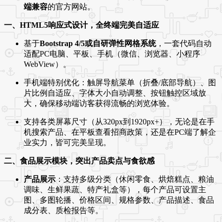
端兼容
的官方网站。
一、HTML5响应式设计，全终端完美自适应
基于
Bootstrap 4/5或自研弹性网格系统
，一套代码自动
适配PC电脑、平板、手机（微信、浏览器、小程序
WebView）。
手机端特别优化：触屏导航菜单（折叠/底部导航）、图
片比例自适应、字体大小自动调整、按钮触控区域放
大，确保移动端访客获得流畅的浏览体验。
支持各类屏幕尺寸（从320px到1920px+），无论是在手
机搜索产品、在平板查看招商政策，还是在PC端了解企
业实力，皆可完美呈现。
二、食品展示模块，突出产品卖点与食欲感
产品展示
：支持多级分类（休闲零食、烘焙糕点、粮油
调味、生鲜果蔬、特产礼盒等），每个产品可设置主
图、多图轮播、价格区间、规格参数、产品描述、食品
成分表、质检报告等。