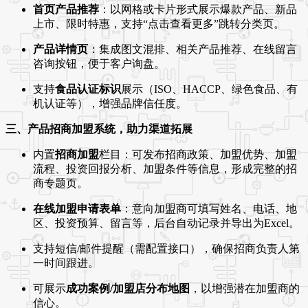
首页产品推荐
：以网格或卡片形式展示爆款产品、新品
上市、限时特惠，支持“点击查看更多”跳转分类页。
产品详情页
：集成图文混排、相关产品推荐、在线留言
咨询按钮，便于客户询盘。
支持
食品认证标识
展示（ISO、HACCP、绿色食品、有
机认证等），增强品牌信任度。
三、产品招商加盟系统，助力渠道拓展
内置
招商加盟
栏目：可发布招商政策、加盟优势、加盟
流程、投资回报分析、加盟条件等信息，形成完整的招
商专题页。
在线加盟申请表单
：意向加盟商可填写姓名、电话、地
区、投资预算、留言等，后台自动记录并导出为Excel。
支持短信/邮件提醒（需配置接口），确保招商负责人第
一时间跟进。
可展示
成功案例/加盟店分布地图
，以增强潜在加盟商的
信心。