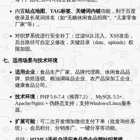
内置
站点地图、TAG标签、关键词内链
功能，利于百度
收录及长尾词排名（如“无糖休闲食品招商”、“儿童零食
厂家”等）。
对织梦系统进行安全补丁：过滤SQL注入、XSS攻击，
后台路径可自定义修改，关键目录（data、uploads）权
限加固。
七、适用场景与技术环境
适用企业
：食品生产厂家、品牌代理商、休闲食品品
牌、烘焙连锁、粮油调味品企业、农产品深加工企业、
健康食品公司。
技术环境
：PHP 5.6-7.4（推荐7.2）、MySQL 5.5+、
Apache/Nginx + 伪静态支持；支持Windows/Linux服务
器。
扩展可能
：可二次开发增加微信支付下单（批发询价系
统）、会员积分、分销推广、一键分享等功能。
总结：
HTML5手机自适应食品类企业网站织梦模