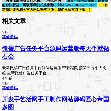
一切责任使用者自行承担。（特此声明）
如若本站内容侵犯了原著者
的合法权益，可联系我们核实删除，邮箱:785557022@qq.com
···（如
需商用请去相关官方网站购买正版，我们永远支持正版。）
相关文章
VIP
其他源码
微信广告任务平台源码运营版每天个就钻
石会
最新微信广告任务平台源码运营版|带教程|对接第三方个人免
签 最新微信广告任务平台...
4 年前
VIP
其他源码
开发手艺活网手工制作网站源码匠心帝国
多图