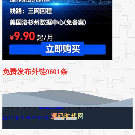
免费发布外链9601条
Copyright © 2026
源码时代网
- All rights reserved
源码时代网
赣ICP备2024033506号-1
百度地图
谷歌地图