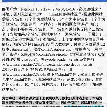
部署环境：Nginx≥1.18 PHP=7.2 MySQL=5.6（必须遵循这个
环境，否则无法正常运行） (ThinkPHP整站源码) 搭建此网站
需要3个域名（1个作为后端域名，1个作为中转域名，1个作为
子站域名，添加到同一个站点） (孵化园区官网源码) 知识
点：没有必要购买3个域名。同一域名可以解析无限个二级域
名（当然如果3个域名不同就更好了，避免域名一下子爆红）
(响应式企业官网源码) 1.添加站点，上传文件到网站根目录并
解压2.伪静态选择ThinkPHP3.导入数据库：付费进入群系统5.2
版本database.sql4、修改config/database.php（数据库名、用户
名、密码）5.修改域名config/extra/ip.php（填写后台域名）6.安
装PHP扩展：swoole7、将swoole_loader_72_nts.so文件放
入/www/server/php/72/lib/php/extensions/no-debug-non-zts-
20170718目录下 (销售管理系统源码) 8、删
除/www/server/php/72/etc/目录下的php.ini文件，然后上传源码
包中的php.ini文件。 (班级网站源码) 9. 完成步骤6-8后，请重
新启动PHP。10. 至此，教程结束。打开后台域名即可访问网
站主后台。
免责声明：本站资源来源于互联网收集，版权归原作者所有，本站资
源只能用于参考学习，请勿直接商用。
若由于商用引起版权纠纷····