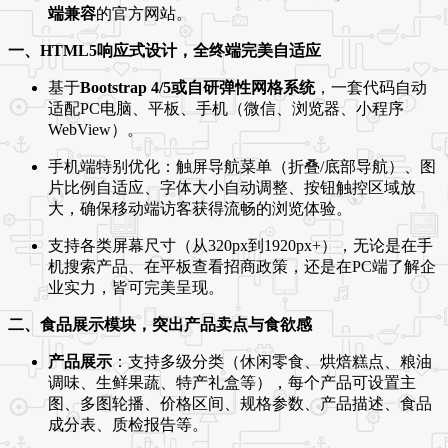
端兼容
的官方网站。
一、HTML5响应式设计，全终端完美自适应
基于
Bootstrap 4/5或自研弹性网格系统
，一套代码自动
适配PC电脑、平板、手机（微信、浏览器、小程序
WebView）。
手机端特别优化：触屏导航菜单（折叠/底部导航）、图
片比例自适应、字体大小自动调整、按钮触控区域放
大，确保移动端访客获得流畅的浏览体验。
支持各类屏幕尺寸（从320px到1920px+），无论是在手
机搜索产品、在平板查看招商政策，还是在PC端了解企
业实力，皆可完美呈现。
二、食品展示模块，突出产品卖点与食欲感
产品展示
：支持多级分类（休闲零食、烘焙糕点、粮油
调味、生鲜果蔬、特产礼盒等），每个产品可设置主
图、多图轮播、价格区间、规格参数、产品描述、食品
成分表、质检报告等。