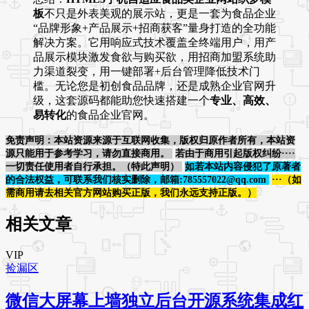
板
不只是外表美观的展示站，更是一套为食品企业
“品牌形象+产品展示+招商获客”量身打造的全功能
解决方案。它用响应式技术覆盖全终端用户，用产
品展示模块激发食欲与购买欲，用招商加盟系统助
力渠道裂变，用一键部署+后台管理降低技术门
槛。无论您是初创食品品牌，还是成熟企业官网升
级，这套源码都能助您快速搭建一个
专业、高效、
易转化
的食品企业官网。
免责声明：本站资源来源于互联网收集，版权归原作者所有，本站资
源只能用于参考学习，请勿直接商用。
若由于商用引起版权纠纷····
一切责任使用者自行承担。（特此声明）
如若本站内容侵犯了原著者
的合法权益，可联系我们核实删除，邮箱:785557022@qq.com
···（如
需商用请去相关官方网站购买正版，我们永远支持正版。）
相关文章
VIP
捡漏区
微信大屏幕上墙独立后台开源系统集成红