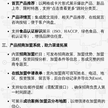
首页产品推荐
：以网格或卡片形式展示爆款产品、新品
上市、限时特惠，支持“点击查看更多”跳转分类页。
产品详情页
：集成图文混排、相关产品推荐、在线留言
咨询按钮，便于客户询盘。
支持
食品认证标识
展示（ISO、HACCP、绿色食品、有
机认证等），增强品牌信任度。
三、产品招商加盟系统，助力渠道拓展
内置
招商加盟
栏目：可发布招商政策、加盟优势、加盟
流程、投资回报分析、加盟条件等信息，形成完整的招
商专题页。
在线加盟申请表单
：意向加盟商可填写姓名、电话、地
区、投资预算、留言等，后台自动记录并导出为Excel。
支持短信/邮件提醒（需配置接口），确保招商负责人第
一时间跟进。
可展示
成功案例/加盟店分布地图
，以增强潜在加盟商的
信心。