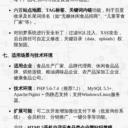
内置
站点地图、TAG标签、关键词内链
功能，利于百度
收录及长尾词排名（如“无糖休闲食品招商”、“儿童零食
厂家”等）。
对织梦系统进行安全补丁：过滤SQL注入、XSS攻击，
后台路径可自定义修改，关键目录（data、uploads）权
限加固。
七、适用场景与技术环境
适用企业
：食品生产厂家、品牌代理商、休闲食品品
牌、烘焙连锁、粮油调味品企业、农产品深加工企业、
健康食品公司。
技术环境
：PHP 5.6-7.4（推荐7.2）、MySQL 5.5+、
Apache/Nginx + 伪静态支持；支持Windows/Linux服务
器。
扩展可能
：可二次开发增加微信支付下单（批发询价系
统）、会员积分、分销推广、一键分享等功能。
总结：
HTML5手机自适应食品类企业网站织梦模