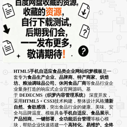
HTML5手机自适应食品类企业网站织梦模板
是一
套专为
食品生产企业、品牌商、特产商家、烘焙
坊、粮油调味品公司、休闲食品厂商
等食品行业企
业量身打造的响应式企业官网源码。基
于
DEDECMS（织梦内容管理系统）
深度开发，
采用
HTML5 + CSS3
技术构建，整体设计风格
清新
自然、食欲感强
，突出食品行业的健康、美味、安
全与品牌温度。模板具备
手机自适应、食品展示、
产品招商、一键部署、全功能后台管理
等核心模
块，帮助企业快速搭建一个
高转化、易维护、全终