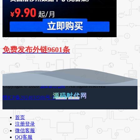
免费发布外链9601条
Copyright © 2026
源码时代网
- All rights reserved
源码时代网
赣ICP备2024033506号-1
百度地图
谷歌地图
首页
注册登录
微信客服
QQ客服