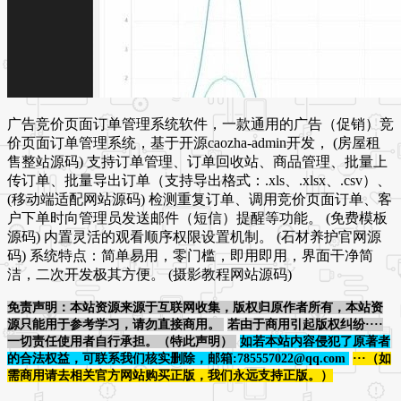
广告竞价页面订单管理系统软件，一款通用的广告（促销）竞
价页面订单管理系统，基于开源caozha-admin开发， (房屋租
售整站源码) 支持订单管理、订单回收站、商品管理、批量上
传订单、批量导出订单（支持导出格式：.xls、.xlsx、.csv）、
(移动端适配网站源码) 检测重复订单、调用竞价页面订单、客
户下单时向管理员发送邮件（短信）提醒等功能。 (免费模板
源码) 内置灵活的观看顺序权限设置机制。 (石材养护官网源
码) 系统特点：简单易用，零门槛，即用即用，界面干净简
洁，二次开发极其方便。 (摄影教程网站源码)
免责声明：本站资源来源于互联网收集，版权归原作者所有，本站资
源只能用于参考学习，请勿直接商用。
若由于商用引起版权纠纷····
一切责任使用者自行承担。（特此声明）
如若本站内容侵犯了原著者
的合法权益，可联系我们核实删除，邮箱:785557022@qq.com
···（如
需商用请去相关官方网站购买正版，我们永远支持正版。）