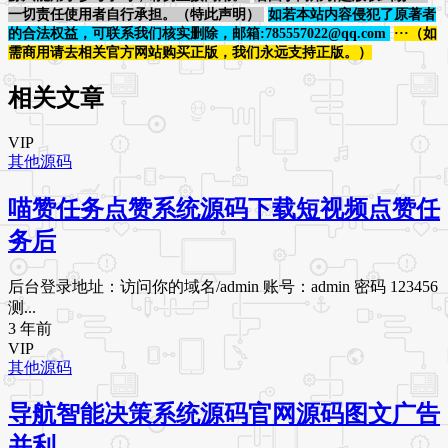
一切责任使用者自行承担。（特此声明）
如若本站内容侵犯了原著者
的合法权益，可联系我们核实删除，邮箱:785557022@qq.com
···（如
需商用请去相关官方网站购买正版，我们永远支持正版。）
相关文章
VIP
其他源码
喵赞任务点赞系统源码下载短视频点赞任
务后
后台登录地址：访问你的域名/admin 账号：admin 密码 123456
测...
3 年前
VIP
其他源码
导航智能决策系统源码官网源码图文广告
并利