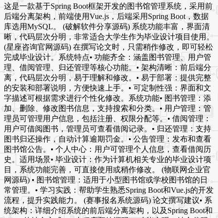
这是一款基于Spring Boot框架开发的图书馆管理系统，采用前
后端分离架构，前端使用Vue.js，后端采用Spring Boot，数据
库选用MySQL。 (破解软件分享源码) 系统功能丰富，界面清
晰，代码层次分明，非常适合大学生作为毕业设计项目使用。
(星座咨询官网源码) 在撰写论文时，只需稍作修改，即可轻松
完成毕业设计。系统特点• 功能齐全：涵盖图书管理、用户管
理、借阅管理、归还管理等核心功能。• 架构清晰：前后端分
离，代码层次分明，易于理解和修改。• 易于部署：提供完整
的安装和部署说明，方便快速上手。• 可定制性强：界面和文
字描述可根据需求进行个性化修改。系统功能• 图书管理：添
加、删除、修改图书信息，支持搜索和分类。• 用户管理：管
理员可管理用户信息，包括注册、权限分配等。• 借阅管理：
用户可借阅图书，管理员可查看借阅记录。• 归还管理：支持
图书归还操作，自动计算逾期罚金。• 公告管理：发布和查看
图书馆公告。• 个人中心：用户可管理个人信息，查看借阅历
史。适用场景• 毕业设计：作为计算机相关专业的毕业设计项
目，系统功能完善，可直接使用或稍作修改。 (物联网企业官
网源码) • 图书馆管理：适用于小型图书馆或学校图书馆的日
常管理。• 学习实践：帮助学生熟悉Spring Boot和Vue.js的开发
流程，提升实践能力。 (赛事报名系统源码) 论文撰写建议• 系
统架构：详细介绍系统的前后端分离架构，以及Spring Boot和