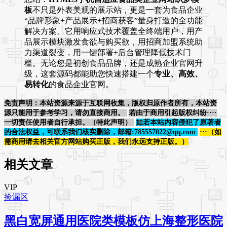
板
不只是外表美观的展示站，更是一套为食品企业
“品牌形象+产品展示+招商获客”量身打造的全功能
解决方案。它用响应式技术覆盖全终端用户，用产
品展示模块激发食欲与购买欲，用招商加盟系统助
力渠道裂变，用一键部署+后台管理降低技术门
槛。无论您是初创食品品牌，还是成熟企业官网升
级，这套源码都能助您快速搭建一个
专业、高效、
易转化
的食品企业官网。
免责声明：本站资源来源于互联网收集，版权归原作者所有，本站资
源只能用于参考学习，请勿直接商用。
若由于商用引起版权纠纷····
一切责任使用者自行承担。（特此声明）
如若本站内容侵犯了原著者
的合法权益，可联系我们核实删除，邮箱:785557022@qq.com
···（如
需商用请去相关官方网站购买正版，我们永远支持正版。）
相关文章
VIP
捡漏区
黑白宽屏通用医院类模板仿上海整形医院