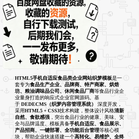
HTML5手机自适应食品类企业网站织梦模板
是一
套专为
食品生产企业、品牌商、特产商家、烘焙
坊、粮油调味品公司、休闲食品厂商
等食品行业企
业量身打造的响应式企业官网源码。基
于
DEDECMS（织梦内容管理系统）
深度开发，
采用
HTML5 + CSS3
技术构建，整体设计风格
清新
自然、食欲感强
，突出食品行业的健康、美味、安
全与品牌温度。模板具备
手机自适应、食品展示、
产品招商、一键部署、全功能后台管理
等核心模
块，帮助企业快速搭建一个
高转化、易维护、全终