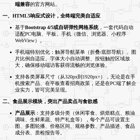
端兼容
的官方网站。
一、HTML5响应式设计，全终端完美自适应
基于
Bootstrap 4/5或自研弹性网格系统
，一套代码自动
适配PC电脑、平板、手机（微信、浏览器、小程序
WebView）。
手机端特别优化：触屏导航菜单（折叠/底部导航）、图
片比例自适应、字体大小自动调整、按钮触控区域放
大，确保移动端访客获得流畅的浏览体验。
支持各类屏幕尺寸（从320px到1920px+），无论是在手
机搜索产品、在平板查看招商政策，还是在PC端了解企
业实力，皆可完美呈现。
二、食品展示模块，突出产品卖点与食欲感
产品展示
：支持多级分类（休闲零食、烘焙糕点、粮油
调味、生鲜果蔬、特产礼盒等），每个产品可设置主
图、多图轮播、价格区间、规格参数、产品描述、食品
成分表、质检报告等。