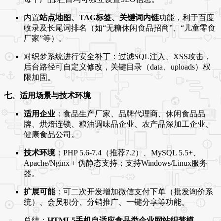
内置
站点地图、TAG标签、关键词内链
功能，利于百度
收录及长尾词排名（如“无糖休闲食品招商”、“儿童零食
厂家”等）。
对织梦系统进行安全补丁：过滤SQL注入、XSS攻击，
后台路径可自定义修改，关键目录（data、uploads）权
限加固。
七、适用场景与技术环境
适用企业
：食品生产厂家、品牌代理商、休闲食品品
牌、烘焙连锁、粮油调味品企业、农产品深加工企业、
健康食品公司。
技术环境
：PHP 5.6-7.4（推荐7.2）、MySQL 5.5+、
Apache/Nginx + 伪静态支持；支持Windows/Linux服务
器。
扩展可能
：可二次开发增加微信支付下单（批发询价系
统）、会员积分、分销推广、一键分享等功能。
总结：
HTML5手机自适应食品类企业网站织梦模