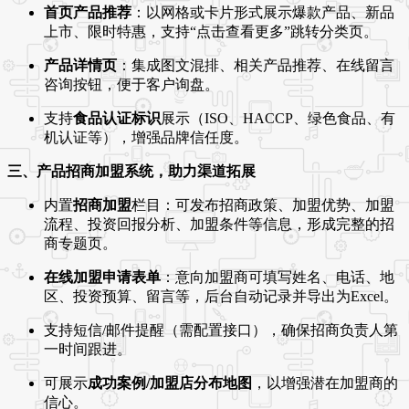
首页产品推荐
：以网格或卡片形式展示爆款产品、新品
上市、限时特惠，支持“点击查看更多”跳转分类页。
产品详情页
：集成图文混排、相关产品推荐、在线留言
咨询按钮，便于客户询盘。
支持
食品认证标识
展示（ISO、HACCP、绿色食品、有
机认证等），增强品牌信任度。
三、产品招商加盟系统，助力渠道拓展
内置
招商加盟
栏目：可发布招商政策、加盟优势、加盟
流程、投资回报分析、加盟条件等信息，形成完整的招
商专题页。
在线加盟申请表单
：意向加盟商可填写姓名、电话、地
区、投资预算、留言等，后台自动记录并导出为Excel。
支持短信/邮件提醒（需配置接口），确保招商负责人第
一时间跟进。
可展示
成功案例/加盟店分布地图
，以增强潜在加盟商的
信心。