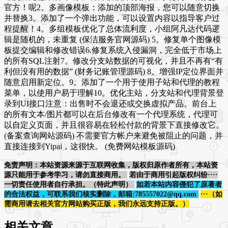
官方！呢2。多画像模板：添加的顶部海报，您可以随意切换
并替换3。添加了一个弹出功能，可以设置内容以指导客户过
程提醒！4。多组模板优化了总体流利度，小组阿凡达代码逻
辑是随机的，未重复 (保洁服务官网源码) 5。修复单个图像模
板提交编辑和修改错误6.修复系统入侵漏洞，完全低于市场上
的所有SQL注射7。修改分支站数据的可视化，并且不再有“有
利但没有用的数据” (财务记账管理源码) 8。增强IP定位界面并
随意启用新定位。9。添加了一个用于使用子站和代理的教程
菜单，以使用户易于理解10。优化主站，分支站和代理背景登
录到UI接口注意：出售时不会退还或交换虚拟产品。前台上
的所有文本/图片都可以在后台修改有一个代理系统，代理可
以自定义页面，并且很容易在轻松付款的背景下直接修改它。
(备案查询网站源码) 不需要官方帐户来避免被阻止的问题，并
直接连接到Yipai，这很快。 (免费网站模板源码)
免责声明：本站资源来源于互联网收集，版权归原作者所有，本站资
源只能用于参考学习，请勿直接商用。
若由于商用引起版权纠纷····
一切责任使用者自行承担。（特此声明）
如若本站内容侵犯了原著者
的合法权益，可联系我们核实删除，邮箱:785557022@qq.com
···（如
需商用请去相关官方网站购买正版，我们永远支持正版。）
相关文章